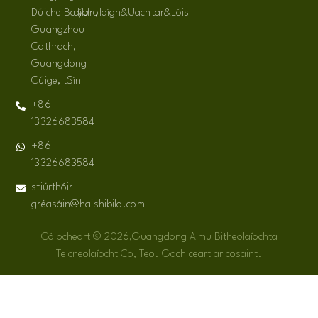
Dúiche Baiyun,
díbholaígh&Uachtar&Lóis
Guangzhou
Cathrach,
Guangdong
Cúige, tSín
+86
13326683584
+86
13326683584
stiúrthóir
gréasáin@haishibilo.com
Cóipcheart © 2026,Guangdong Aimu Bitheolaíochta
Teicneolaíocht Co, Teo. Gach ceart ar cosaint.