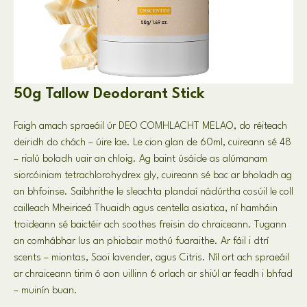
50
g Tallow Deodorant Stick
Faigh amach spraeáil úr DEO COMHLACHT MELAO, do réiteach
deiridh do chách – úire lae. Le cion glan de 60ml, cuireann sé 48
– rialú boladh uair an chloig. Ag baint úsáide as alúmanam
siorcóiniam tetrachlorohydrex gly, cuireann sé bac ar bholadh ag
an bhfoinse. Saibhrithe le sleachta plandaí nádúrtha cosúil le coll
cailleach Mheiriceá Thuaidh agus centella asiatica, ní hamháin
troideann sé baictéir ach soothes freisin do chraiceann. Tugann
an comhábhar lus an phiobair mothú fuaraithe. Ar fáil i dtrí
scents – miontas, Saoi lavender, agus Citris. Níl ort ach spraeáil
ar chraiceann tirim ó aon uillinn 6 orlach ar shiúl ar feadh i bhfad
– muinín buan.