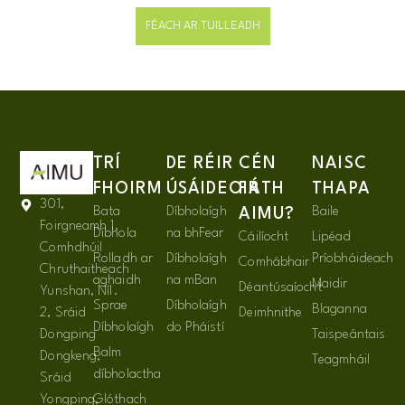
FÉACH AR TUILLEADH
TRÍ
DE RÉIR
CÉN
NAISC
FHOIRM
ÚSÁIDEOIR
FÁTH
THAPA
301,
Bata
Díbholaígh
Baile
AIMU?
Foirgneamh 1,
Díbhola
na bhFear
Cáilíocht
Lipéad
Comhdhúil
Rolladh ar
Díbholaígh
Príobháideach
Comhábhair
Chruthaitheach
aghaidh
na mBan
Maidir
Déantúsaíocht
Yunshan, Níl.
Sprae
Díbholaígh
Blaganna
2, Sráid
Deimhnithe
Díbholaígh
do Pháistí
Dongping
Taispeántais
Balm
Dongkeng,
Teagmháil
díbholactha
Sráid
Yongping,
Glóthach