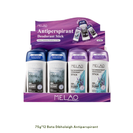
75g*12 Bata Díbholaígh Antiperspirant