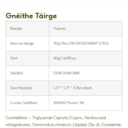
Gnéithe Táirge
Branda
Tuairim
Ainm an táirge
50
g TALLOW DEODORANT STICK
Toirt
50g/1.69fl.oz
Seirbhís
OEM ODM OBM
Toisí Pacáiste
1.77 * 1.77 * 3.82 orlach
Cumas Soláthair
100000 Píosaí / Mí
Comhábhair：Triglyceride Caprylic/Capric, Hiodrocsaíd
mhaignéisiam, Simmondsia chinensis (Jojoba) Ola síl, Ozokeerite,