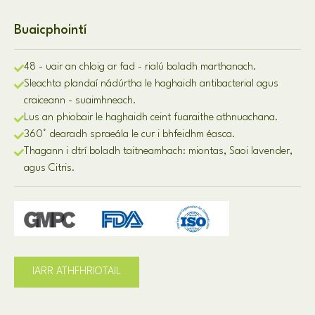
Buaicphointí
48 - uair an chloig ar fad - rialú boladh marthanach.
Sleachta plandaí nádúrtha le haghaidh antibacterial agus
craiceann - suaimhneach.
Lus an phiobair le haghaidh ceint fuaraithe athnuachana.
360° dearadh spraeála le cur i bhfeidhm éasca.
Thagann i dtrí boladh taitneamhach: miontas, Saoi lavender,
agus Citris.
IARR ATHFHRIOTAIL