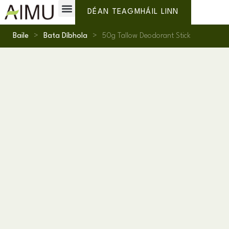
Lipéad Príobháideach
Cén fáth AIMU?
DÉAN TEAGMHÁIL LINN
Baile
>
Bata Díbhola
>
50
g Tallow Deodorant Stick