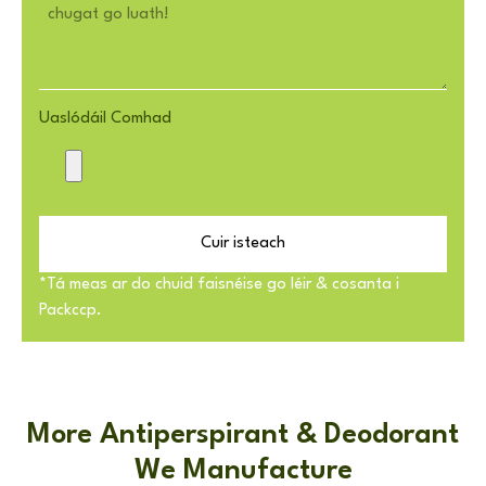
Uaslódáil Comhad
Cuir isteach
*Tá meas ar do chuid faisnéise go léir & cosanta i
Packccp.
More Antiperspirant & Deodorant
We Manufacture