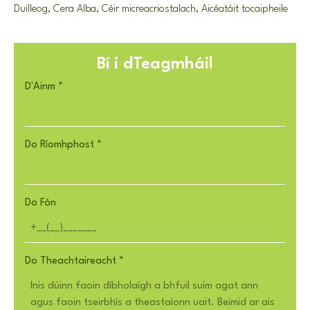
Duilleog, Cera Alba, Céir micreacriostalach, Aicéatáit tocaipheile
Bí i dTeagmháil
D'Ainm
*
Do Ríomhphost
*
Do Fón
Do Theachtaireacht
*