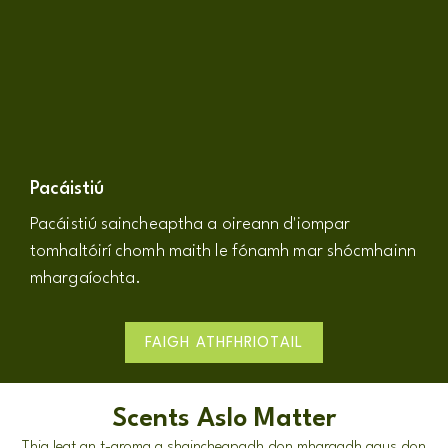
Pacáistiú
Pacáistiú saincheaptha a oireann d'iompar
tomhaltóirí chomh maith le fónamh mar shócmhainn
mhargaíochta.
FAIGH ATHFHRIOTAIL
Scents Aslo Matter
Thig leat an t-aroma a shaincheapadh don mhargadh agus don