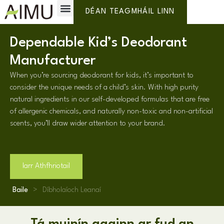
Lipéad Príobháideach
Cén fáth AIMU?
DÉAN TEAGMHÁIL LINN
Dependable Kid’s Deodorant
Manufacturer
When you’re sourcing deodorant for kids
,
it’s important to
consider the unique needs of a child’s skin
.
With high purity
natural ingredients in our self-developed formulas that are free
of allergenic chemicals
,
and naturally non-toxic and non-artificial
scents
,
you’ll draw wider attention to your brand
.
Iarr Athfhriotail
Baile
>
Díbholaíoch Leanaí