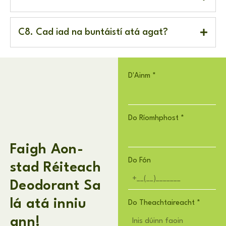
C8. Cad iad na buntáistí atá agat?
D'Ainm
*
Do Ríomhphost
*
Faigh Aon-
Do Fón
stad Réiteach
Deodorant Sa
lá atá inniu
Do Theachtaireacht
*
ann!