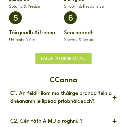
Specific & Precise
Smooth & Responsive
Táirgeadh Aifreann
Seachadadh
Uathoibriú Ard
Speedy & Secure
FAIGH ATHFHRIOTAIL
CCanna
C1. An féidir liom mo tháirge branda féin a
dhéanamh le lipéad príobháideach?
C2. Cén fáth AIMU a roghnú ?