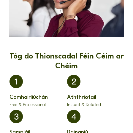
Tóg do Thionscadal Féin Céim ar
Chéim
Comhairliúchán
Athfhriotail
Free & Professional
Instant & Detailed
Sampláil
Daingniú