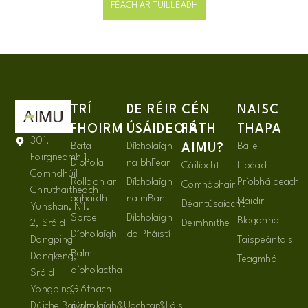
FÉACH AR TUILLEADH
TRÍ
DE RÉIR
CÉN
NAISC
FHOIRM
ÚSÁIDEOIR
FÁTH
THAPA
301,
Bata
Díbholaígh
Baile
AIMU?
Foirgneamh 1,
Díbhola
na bhFear
Cáilíocht
Lipéad
Comhdhúil
Rolladh ar
Díbholaígh
Príobháideach
Comhábhair
Chruthaitheach
aghaidh
na mBan
Maidir
Déantúsaíocht
Yunshan, Níl.
Sprae
Díbholaígh
Blaganna
2, Sráid
Deimhnithe
Díbholaígh
do Pháistí
Dongping
Taispeántais
Balm
Dongkeng,
Teagmháil
díbholactha
Sráid
Yongping,
Glóthach
Dúiche Baiyun,
díbholaígh&Uachtar&Lóis