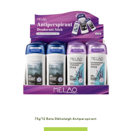
75g*12 Bata Díbholaígh Antiperspirant