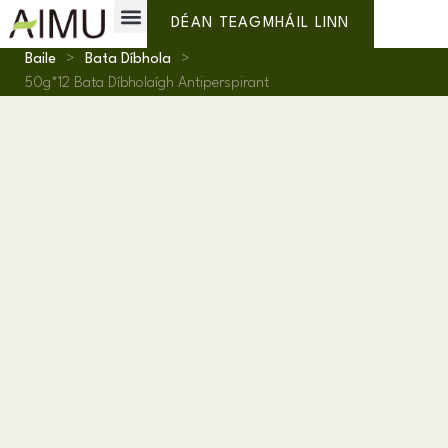
Lipéad Príobháideach
Cén fáth AIMU?
DÉAN TEAGMHÁIL LINN
Baile
>
Bata Díbhola
>
50g*12 Bata Díbholaígh Antiperspirant