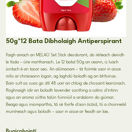
50g*12 Bata Díbholaígh Antiperspirant
Faigh amach an MELAO Set Stick deodorant, do réiteach deiridh
le fada – úire marthanach. Le 12 bataí 50g an ceann, is luach
iontach é an tacar seo. An alúmanam – tá foirmle saor in aisce
milis ar chraiceann íogair, ag laghdú boladh ag an bhfoinse.
Bain sult as suas go dtí 48 uair an chloig de chosaint leanúnach.
Roghnaigh idir an boladh lavender soothing a calms d'intinn
agus an aroma sútha talún fuinniúil a ardaíonn do giúmar.
Beaga agus iniompartha, tá sé foirfe d'aon ócáid, tú a choinneáil
muiníneach agus boladh – saor in aisce ar feadh an lae.
Buaicphointí