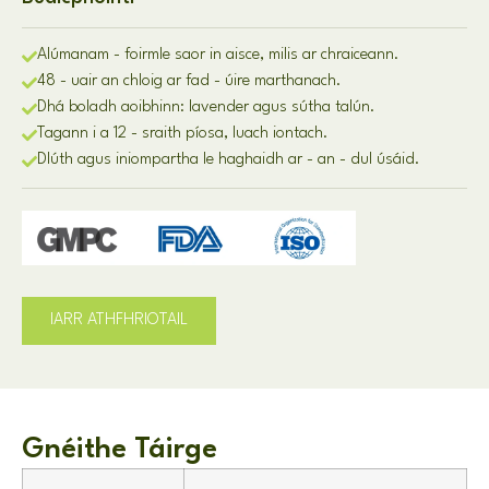
Alúmanam - foirmle saor in aisce, milis ar chraiceann.
48 - uair an chloig ar fad - úire marthanach.
Dhá boladh aoibhinn: lavender agus sútha talún.
Tagann i a 12 - sraith píosa, luach iontach.
Dlúth agus iniompartha le haghaidh ar - an - dul úsáid.
IARR ATHFHRIOTAIL
Gnéithe Táirge