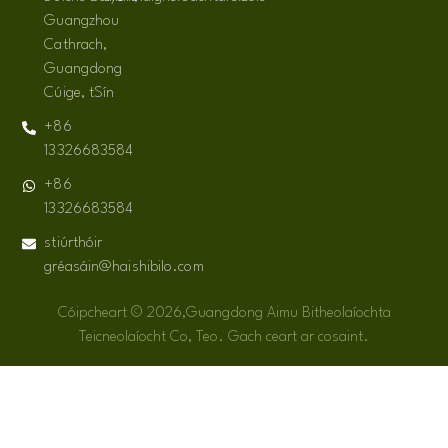
Guangzhou
Cathrach,
Guangdong
Cúige, tSín
+86
13326683584
+86
13326683584
stiúrthóir
gréasáin@haishibilo.com
Cóipcheart © 2026,Guangdong Aimu Bitheolaíochta
Teicneolaíocht Co, Teo. Gach ceart ar cosaint.