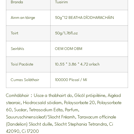
Branda
Tuairim
Ainm an táirge
50g*12 BEATHA DÍODHARACHÁIN
Toirt
50g/1.76fl.oz
Seirbhís
OEM ODM OBM
Toisí Pacáiste
10.55 * 3.86 * 4.72 orlach
Cumas Soláthair
100000 Píosaí / Mí
Comhábhair：Uisce a thabhairt do, Glicól próipiléine, Aigéad
stearaic, Hiodrocsaíd sóidiam, Polaysorbate 20, Polaysorbate
60, Sucéar, Tetrasodium Edta, Parfum,
Sauuruschinensisleaf/Sliocht Fréamh, Taraxacum officinale
(Dandelion) Sliocht duille, Sliocht Stephania Tetrandra, Ci
42090, Ci 17200