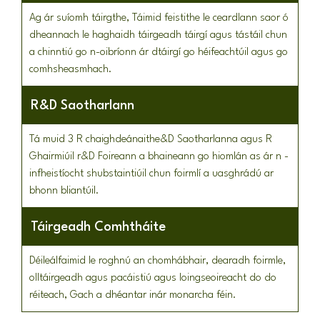
Ag ár suíomh táirgthe, Táimid feistithe le ceardlann saor ó
dheannach le haghaidh táirgeadh táirgí agus tástáil chun
a chinntiú go n-oibríonn ár dtáirgí go héifeachtúil agus go
comhsheasmhach.
R&D Saotharlann
Tá muid 3 R chaighdeánaithe&D Saotharlanna agus R
Ghairmiúil r&D Foireann a bhaineann go hiomlán as ár n -
infheistíocht shubstaintiúil chun foirmlí a uasghrádú ar
bhonn bliantúil.
Táirgeadh Comhtháite
Déileálfaimid le roghnú an chomhábhair, dearadh foirmle,
olltáirgeadh agus pacáistiú agus loingseoireacht do do
réiteach, Gach a dhéantar inár monarcha féin.