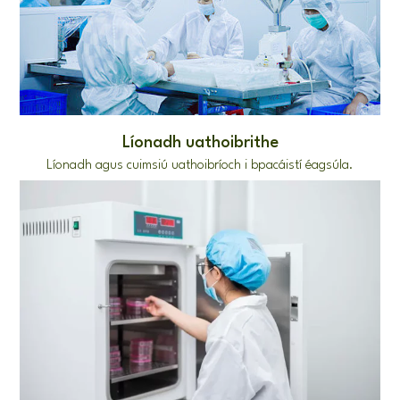
Líonadh uathoibrithe
Líonadh agus cuimsiú uathoibríoch i bpacáistí éagsúla.