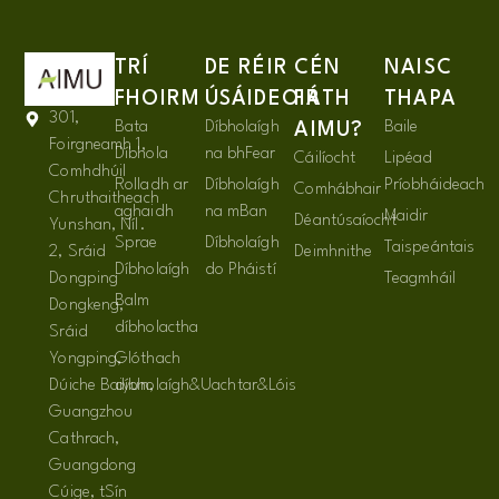
TRÍ
DE RÉIR
CÉN
NAISC
FHOIRM
ÚSÁIDEOIR
FÁTH
THAPA
301,
Bata
Díbholaígh
Baile
AIMU?
Foirgneamh 1,
Díbhola
na bhFear
Cáilíocht
Lipéad
Comhdhúil
Rolladh ar
Díbholaígh
Príobháideach
Comhábhair
Chruthaitheach
aghaidh
na mBan
Maidir
Déantúsaíocht
Yunshan, Níl.
Sprae
Díbholaígh
Taispeántais
2, Sráid
Deimhnithe
Díbholaígh
do Pháistí
Dongping
Teagmháil
Balm
Dongkeng,
díbholactha
Sráid
Yongping,
Glóthach
Dúiche Baiyun,
díbholaígh&Uachtar&Lóis
Guangzhou
Cathrach,
Guangdong
Cúige, tSín