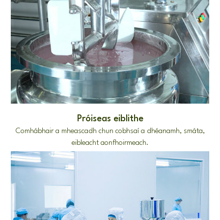
Próiseas eiblithe
Comhábhair a mheascadh chun cobhsaí a dhéanamh, smáta,
eibleacht aonfhoirmeach.