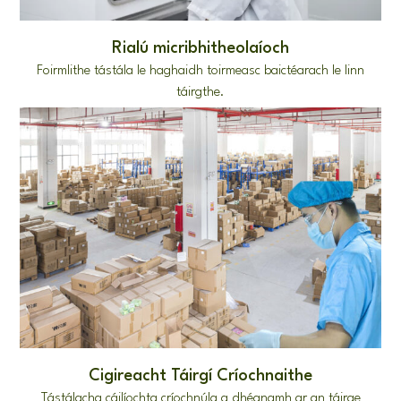
Rialú micribhitheolaíoch
Foirmlithe tástála le haghaidh toirmeasc baictéarach le linn
táirgthe.
Cigireacht Táirgí Críochnaithe
Tástálacha cáilíochta críochnúla a dhéanamh ar an táirge