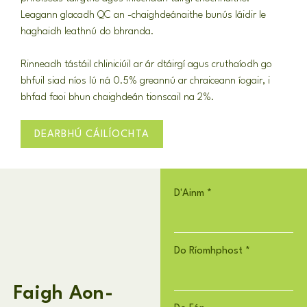
Leagann glacadh QC an -chaighdeánaithe bunús láidir le
haghaidh leathnú do bhranda.
Rinneadh tástáil chliniciúil ar ár dtáirgí agus cruthaíodh go
bhfuil siad níos lú ná 0.5% greannú ar chraiceann íogair, i
bhfad faoi bhun chaighdeán tionscail na 2%.
DEARBHÚ CÁILÍOCHTA
D'Ainm
*
Do Ríomhphost
*
Faigh Aon-