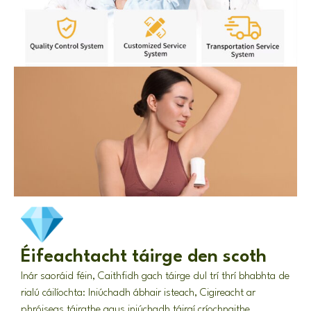
Éifeachtacht táirge den scoth
Inár saoráid féin, Caithfidh gach táirge dul trí thrí bhabhta de
rialú cáilíochta: Iniúchadh ábhair isteach, Cigireacht ar
phróiseas táirgthe agus iniúchadh táirgí críochnaithe.