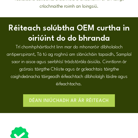
críochnaithe roimh an loingsiú.
Réiteach solúbtha OEM curtha in
oiriúint do do bhranda
Trí chomhpháirtíocht linn mar do mhonaróir díbholaíoch
antiperspirant, Tá tú ag roghnú am slánúcháin tapaidh, Samplaí
saor in aisce agus seirbhísí trádstórála áisiúla. Cinntíonn ár
gcórais táirgthe Chliste agus ár gcleachtais táirgthe
caighdeánacha táirgeadh éifeachtach díbholaígh láidre agus
éifeachtacha.
DÉAN INIÚCHADH AR ÁR RÉITEACH