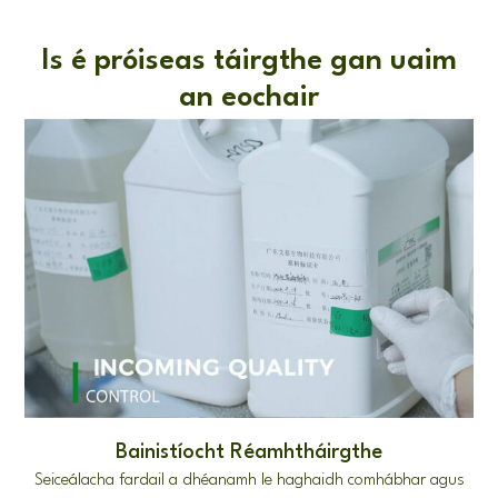
Is é próiseas táirgthe gan uaim
an eochair
Bainistíocht Réamhtháirgthe
Seiceálacha fardail a dhéanamh le haghaidh comhábhar agus