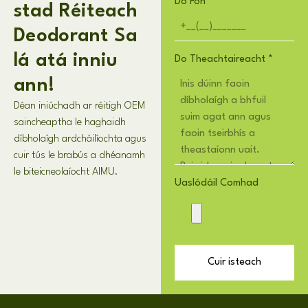
Do Fón
stad Réiteach
Deodorant Sa
lá atá inniu
Do Theachtaireacht
*
ann!
Déan iniúchadh ar réitigh OEM
saincheaptha le haghaidh
díbholaígh ardcháilíochta agus
cuir tús le brabús a dhéanamh
le biteicneolaíocht AIMU.
Uaslódáil Comhad
Cuir isteach