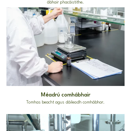
ábhair phacáistithe.
Méadrú comhábhair
Tomhas beacht agus dáileadh comhábhar.