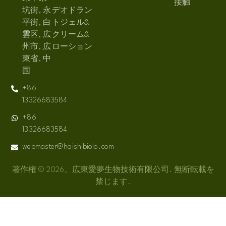
接触
坑街, 永
デオドラン
平街, 白
トジェル&
雲区, 広
クリーム&
州市, 広
ローション
東省, 中
国
+86
13326683584
+86
13326683584
webmaster@haishibiolo.com
著作権 © 2026、広東愛夢生物技術有限公司. 無断転載を
禁じます.