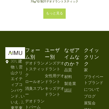
75g*12 制汗デオドラントスティック
もっと見る
フォー
ユーザ
なぜア
クイッ
ム別
ー別
イムな
クリン
301, 建
デオドラン
メンズデオ
のか？
ク
物 1, 雲
トスティッ
ドラント
品質
家
山クリ
ク
女性用デオ
材料
プライベー
エイテ
ロールオン
ドラント
トブランド
製造業
ィブコ
消臭スプレ
キッズデオ
について
ンパウ
認証
ー
ドラント
ンド, い
ブログ
デオドラン
いえ. 2,
展覧会
トバーム
東平東