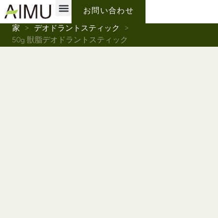
プライベートブランド
なぜアイムなのか？
私たちについて
お問い合わせ
家
>
デオドラントスティック
>
50g 獣脂デオドラントスティック