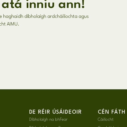
 atá inniu ann!
e haghaidh díbholaígh ardcháilíochta agus
ocht AIMU.
DE RÉIR ÚSÁIDEOIR
CÉN FÁTH
Díbholaígh na bhFear
Cáilíocht