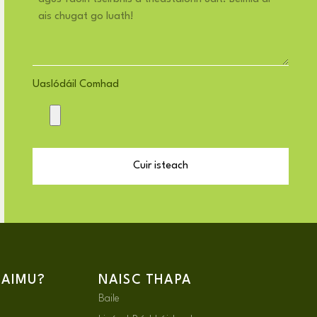
Uaslódáil Comhad
Cuir isteach
 AIMU?
NAISC THAPA
Baile