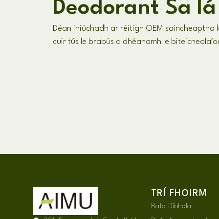
Deodorant Sa lá
Déan iniúchadh ar réitigh OEM saincheaptha l
cuir tús le brabús a dhéanamh le biteicneolaí
TRÍ FHOIRM
Bata Díbhola