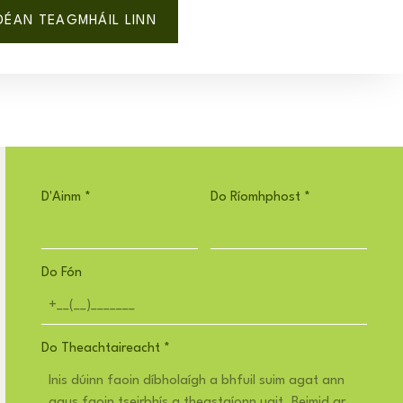
DÉAN TEAGMHÁIL LINN
D'Ainm
*
Do Ríomhphost
*
Do Fón
Do Theachtaireacht
*