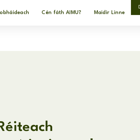
íobháideach
Cén fáth AIMU?
Maidir Linne
Réiteach