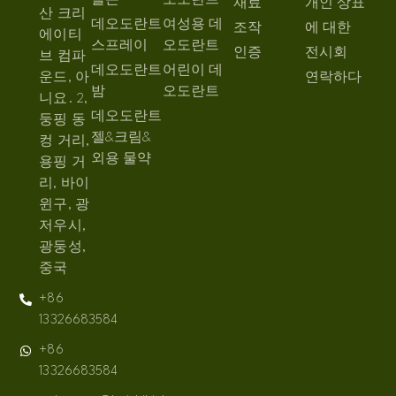
롤온
오도란트
재료
개인 상표
산 크리
데오도란트
여성용 데
조작
에 대한
에이티
스프레이
오도란트
인증
전시회
브 컴파
데오도란트
어린이 데
운드, 아
연락하다
밤
오도란트
니요. 2,
데오도란트
둥핑 동
젤&크림&
컹 거리,
외용 물약
용핑 거
리, 바이
윈구, 광
저우시,
광둥성,
중국
+86
13326683584
+86
13326683584