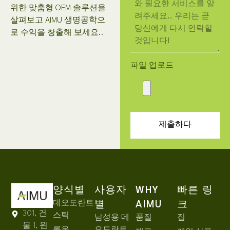
위한 맞춤형 OEM 솔루션을
살펴보고 AIMU 생명공학으
로 수익을 창출해 보세요..
파일 업로드
제출하다
양식별
사용자
WHY
빠른 링
데오도란트
별
AIMU
크
301, 건
스틱
남성용 데
품질
집
물 1, 윈