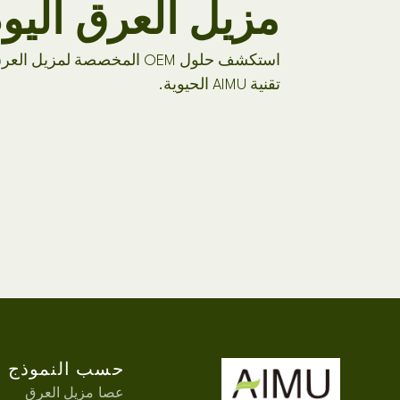
مزيل العرق اليو
استكشف حلول OEM المخصصة لم
تقنية AIMU الحيوية.
حسب النموذج
عصا مزيل العرق