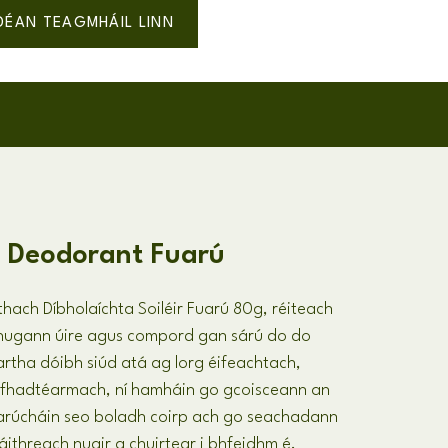
DÉAN TEAGMHÁIL LINN
 Deodorant Fuarú
thach Díbholaíchta Soiléir Fuarú 80g, réiteach
thugann úire agus compord gan sárú do do
rtha dóibh siúd atá ag lorg éifeachtach,
 fhadtéarmach, ní hamháin go gcoisceann an
arúcháin seo boladh coirp ach go seachadann
áithreach nuair a chuirtear i bhfeidhm é,