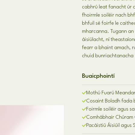
cabhrú leat fanacht úr a
fhoirmle soiléir nach b
bhfuil sé foirfe le ca
mharcanna. Tugann an d
áisiúlacht, ní theastaío
fearr a bhaint amach, r
chuid bunriachtanacha 
Buaicphointí
Mothú Fuarú Meanda
Cosaint Boladh fada
Foirmle soiléir agus sa
Comhábhair Chúram C
Pacáistiú Áisiúil agus