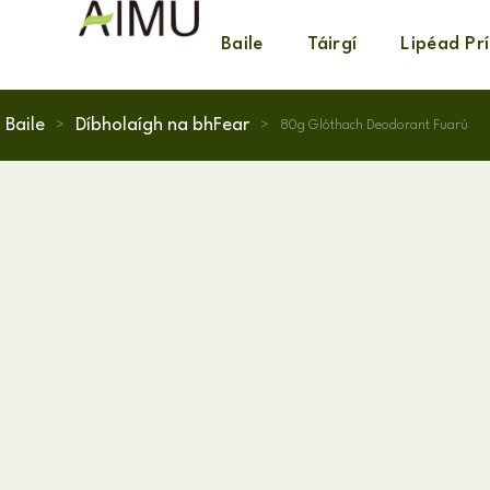
Baile
Táirgí
Lipéad Pr
Baile
Díbholaígh na bhFear
>
>
80g Glóthach Deodorant Fuarú