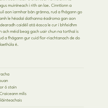
gus muiníneach i rith an lae. Cinntíonn a
hfuil aon iarmhar bán gránna, rud a fhágann go
itheamh le héadaí dathanna éadroma gan aon
earadh caidéil atá éasca le cur i bhfeidhm
nn ach méid beag gach uair chun na torthaí is
ud a fhágann gur cuid fíor-riachtanach de do
laethúla é.
racha
 buan
or ó stain
raiceann milis
 Sláinteachais