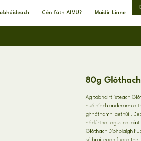
íobháideach
Cén fáth AIMU?
Maidir Linne
80g Glóthach
Ag tabhairt isteach Gló
nuálaíoch underarm a 
ghnáthamh laethúil. Dea
nádúrtha, agus cosaint
Glóthach Díbholaígh Fu
sé braiteadh fuaraithe l