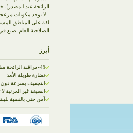
الرائحة عند المصدر). خال
- لا توجد مكونات مزعج
الصلاحية العام. صنع في 
أبرز
48-مراقبة الرائحة ساعة
نضارة طويلة الأمد
التجفيف بسرعة دون
الصيغة غير المرئية لا ت
آمن حتى بالنسبة للب