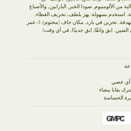
ية من الألومنيوم, صودا الخبز, البارابين, والأصباغ
ة. استخدم بسهولة: يهز بلطف, تحريف الغطاء,
لفة على المناطق المستهدفة. تخزين في بارد, مكان جاف (مختوم); 3-عمر
الصين. ابق واثقًا, ابق جديدًا, في أي وقت!
 أي عصي
ترك بقايا بيضاء
شرة الحساسة