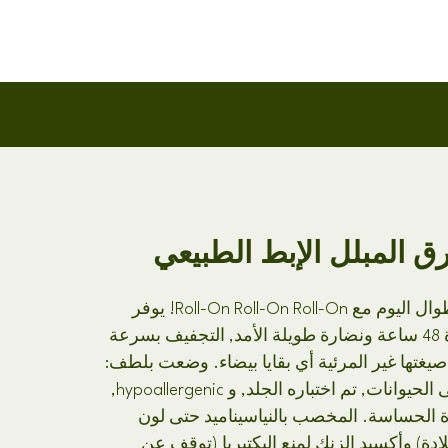
اكتشف جانبك الطازج طوال اليوم مع Roll-On Roll-On Roll-On! يوفر
التحكم في الرائحة لمدة 48 ساعة ونضارة طويلة الأمد, التجفيف بسرعة
يغتها غير المرئية أي بقايا بيضاء. وضعت بلطف:
نباتي, لم يتم اختباره على الحيوانات, تم اختباره الجلد, و hypoallergenic,
ة الحساسة. المخصب بالنياسيناميد حتى لون
بلادة) وأكسيد الزنك لمنع البكتيريا (توقف عن