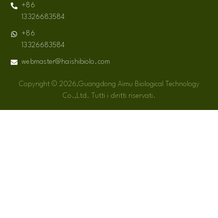
+86
13326683584
+86
13326683584
webmaster@haishibiolo.com
Copyright © 2026,Guangdong Aimu Biological Technology
Co.,Ltd. Tutti i diritti riservati.