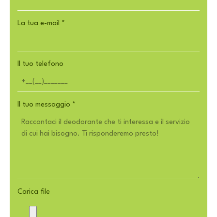
La tua e-mail
*
Il tuo telefono
Il tuo messaggio
*
Carica file