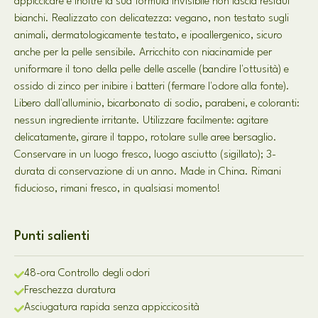
appiccicare e inoltre la sua formula invisibile non lascia residui
bianchi. Realizzato con delicatezza: vegano, non testato sugli
animali, dermatologicamente testato, e ipoallergenico, sicuro
anche per la pelle sensibile. Arricchito con niacinamide per
uniformare il tono della pelle delle ascelle (bandire l'ottusità) e
ossido di zinco per inibire i batteri (fermare l'odore alla fonte).
Libero dall'alluminio, bicarbonato di sodio, parabeni, e coloranti:
nessun ingrediente irritante. Utilizzare facilmente: agitare
delicatamente, girare il tappo, rotolare sulle aree bersaglio.
Conservare in un luogo fresco, luogo asciutto (sigillato); 3-
durata di conservazione di un anno. Made in China. Rimani
fiducioso, rimani fresco, in qualsiasi momento!
Punti salienti
48-ora Controllo degli odori
Freschezza duratura
Asciugatura rapida senza appiccicosità