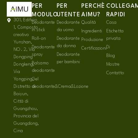
PER
PER
PERCHÈ
COLLEGA
MODULO
UTENTE
AIMU?
RAPIDI
301, Edificio
Deodorante
Deodorante
Qualità
Casa
1, Composto
in stick
da uomo
Ingredienti
Etichetta
creativo
Roll-on
Deodorante
privata
Produzione
Yunshan,
da donna
Deodorante
Di
Certificazioni
NO. 2, Via
spray
Deodorante
Blog
Dongping
per bambini
Balsamo
Dongkeng,
Mostre
deodorante
Via
Contatto
Yongping,
Gel
Distretto di
deodorante&Crema&Lozione
Baiyun,
Città di
Guangzhou,
Provincia del
Guangdong,
Cina