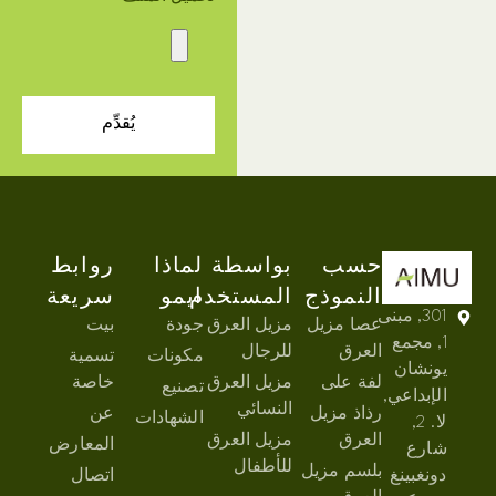
يُقدِّم
حسب
بواسطة
لماذا
روابط
النموذج
المستخدم
ايمو
سريعة
301, مبنى
عصا مزيل
مزيل العرق
جودة
بيت
1, مجمع
العرق
للرجال
مكونات
تسمية
يونشان
لفة على
مزيل العرق
خاصة
تصنيع
الإبداعي,
النسائي
رذاذ مزيل
عن
الشهادات
لا. 2,
العرق
مزيل العرق
المعارض
شارع
للأطفال
بلسم مزيل
دونغبينغ
اتصال