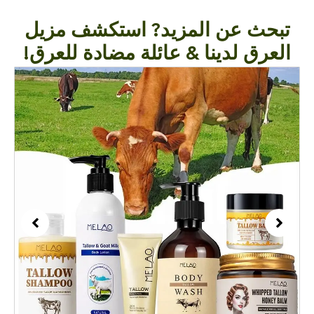
تبحث عن المزيد? استكشف مزيل
العرق لدينا & عائلة مضادة للعرق!