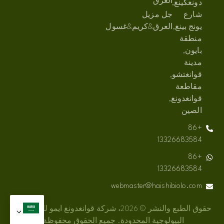
العرق
دونغكينغ,
شارع
جل مزيل
يونج بينغ,
العرق&كريم&غسول
منطقة
بايون,
مدينة
قوانغتشو,
مقاطعة
قوانغدونغ,
الصين
+86
13326683584
+86
13326683584
webmaster@haishibiolo.com
حقوق الطبع والنشر © 2026، شركة قوانغدونغ ايمو للتكنولوجيا
البيولوجية المحدودة. جميع الحقوق محفوظة.