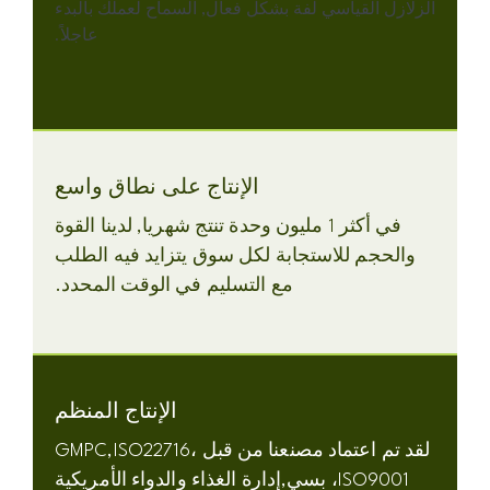
الزلازل القياسي لفة بشكل فعال, السماح لعملك بالبدء
عاجلاً.
الإنتاج على نطاق واسع
في أكثر 1 مليون وحدة تنتج شهريا, لدينا القوة
والحجم للاستجابة لكل سوق يتزايد فيه الطلب
مع التسليم في الوقت المحدد.
الإنتاج المنظم
لقد تم اعتماد مصنعنا من قبل GMPC,ISO22716،
ISO9001، بسي,إدارة الغذاء والدواء الأمريكية