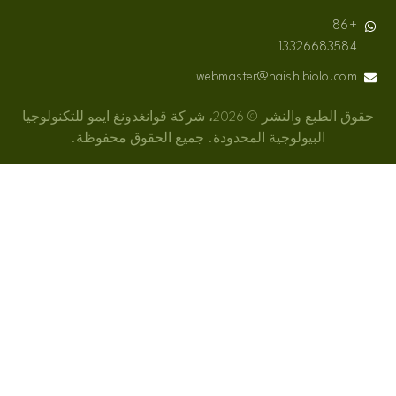
13326683
webmaster@haishibiolo.
حقوق الطبع والنشر © 2026، شركة قوانغدونغ ايمو للتكنولوجيا
البيولوجية المحدودة. جميع الحقوق محفوظة.