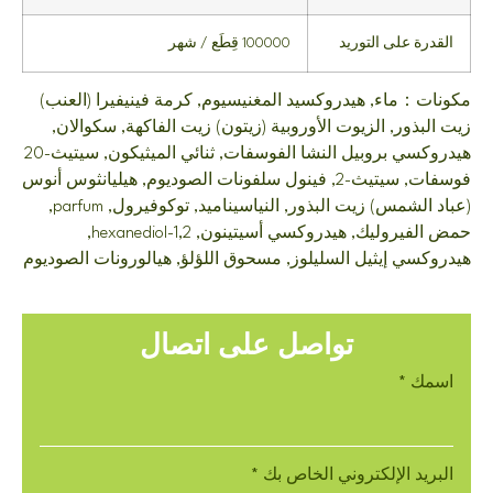
 على التوريد
100000 قِطَع / شهر
ماء, هيدروكسيد المغنيسيوم, كرمة فينيفيرا (العنب)
ور, الزيوت الأوروبية (زيتون) زيت الفاكهة, سكوالان,
هيدروكسي بروبيل النشا الفوسفات, ثنائي الميثيكون, سيتيث-20
فوسفات, سيتيث-2, فينول سلفونات الصوديوم, هيليانثوس أنوس
(عباد الشمس) زيت البذور, النياسيناميد, توكوفيرول, parfum,
حمض الفيروليك, هيدروكسي أسيتينون, 1,2-hexanediol,
ي إيثيل السليلوز, مسحوق اللؤلؤ, هيالورونات الصوديوم
تواصل على اتصال
*
د الإلكتروني الخاص بك
*