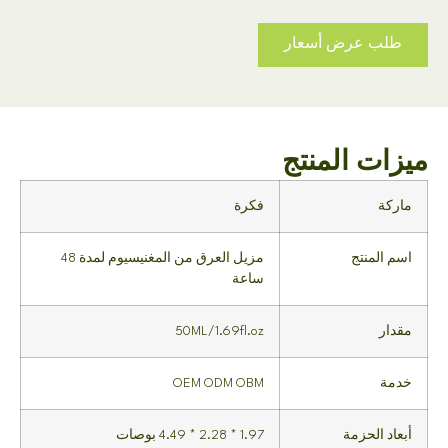
 عرض أسعار
ت المنتج
فكرة
لمنتج
مزيل العرق من المغنيسيوم لمدة 48
ساعة
50ML/1.69fl.oz
OEM ODM OBM
الحزمة
1.97 * 2.28 * 4.49 بوصات