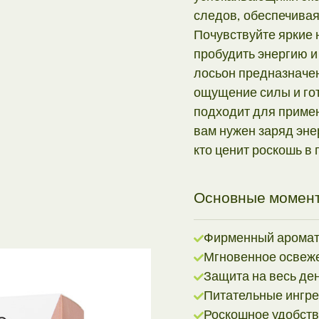
следов, обеспечива
Почувствуйте яркие н
пробудить энергию и
лосьон предназначен
ощущение силы и го
подходит для примен
вам нужен заряд эне
кто ценит роскошь в
Основные момен
Фирменный арома
Мгновенное освеж
Защита на весь де
Питательные ингре
Роскошное удобст