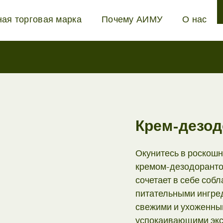
ная торговая марка
Почему АИМУ
О нас
Крем-дезод
Окунитесь в роскошн
кремом-дезодоранто
сочетает в себе соб
питательными ингре
свежими и ухоженным
успокаивающими экст