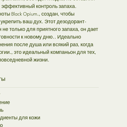
я эффективный контроль запаха.
оты Black Opium., создан, чтобы
 укрепить ваш дух. Этот дезодорант-
 не только для приятного запаха, он дает
товности к новому дню.. Идеально
ения после душа или всякий раз, когда
ргии., это идеальный компаньон для тех,
 повседневной жизни.
ты
т
ение
нь
диенты для кожи
во