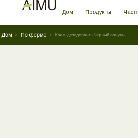
Дом
Продукты
Част
Дом
По форме
>
>
Крем-дезодорант «Черный опиум»