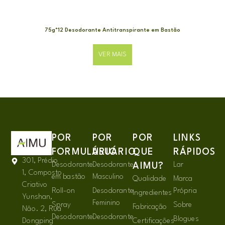
75g*12 Desodorante Antitranspirante em Bastão
VER MAIS
POR
POR
POR
LINKS
FORMULÁRIO
USUÁRIO
QUE
RÁPIDOS
301, Prédio
Desodorante
Desodorante
Lar
AIMU?
1, Composto
em bastão
Masculino
Qualidade
Marca
Criativo
Roll-on
Desodorante
Própria
Ingredientes
Yunshan,
Feminino
Spray
Sobre
Fabricação
Não. 2, Rua
Desodorante
Desodorante
Blogues
Dongping
Certificações