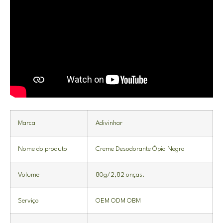
Marca
Adivinhar
Nome do produto
Creme Desodorante Ópio Negro
Volume
80g/2,82 onças.
Serviço
OEM ODM OBM