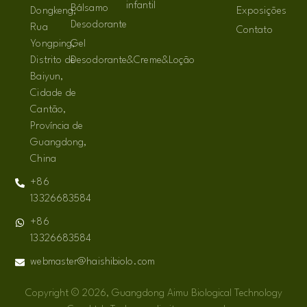
infantil
Bálsamo
Dongkeng,
Exposições
Desodorante
Rua
Contato
Yongping,
Gel
Distrito de
Desodorante&Creme&Loção
Baiyun,
Cidade de
Cantão,
Província de
Guangdong,
China
+86
13326683584
+86
13326683584
webmaster@haishibiolo.com
Copyright © 2026, Guangdong Aimu Biological Technology