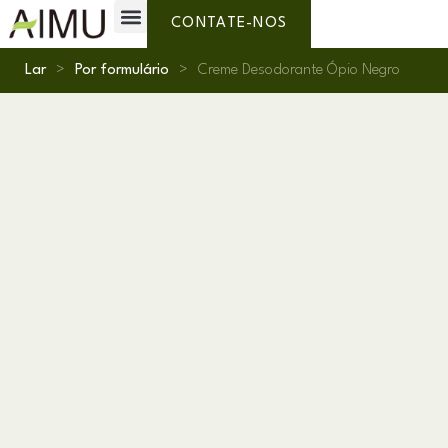
Marca Própria
Por que AIMU?
Sobre nós
CONTATE-NOS
Lar
>
Por formulário
>
Creme Desodorante Ópio Negro