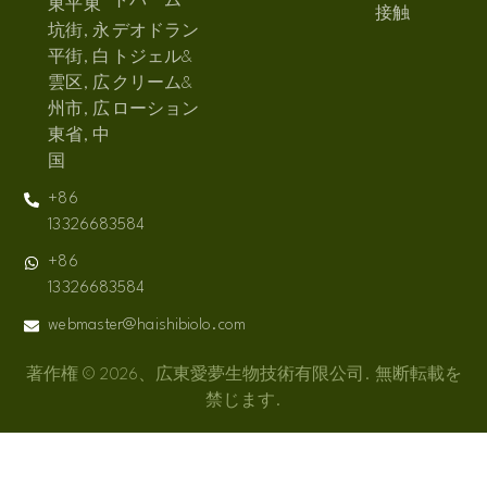
トバーム
東平東
接触
坑街, 永
デオドラン
平街, 白
トジェル&
雲区, 広
クリーム&
州市, 広
ローション
東省, 中
国
+86
13326683584
+86
13326683584
webmaster@haishibiolo.com
著作権 © 2026、広東愛夢生物技術有限公司. 無断転載を
禁じます.