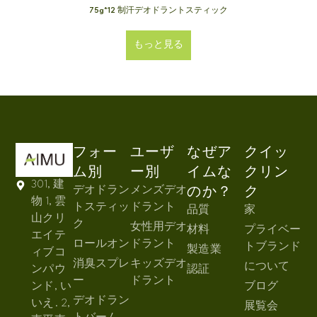
75g*12 制汗デオドラントスティック
もっと見る
フォー
ユーザ
なぜア
クイッ
ム別
ー別
イムな
クリン
301, 建
デオドラン
メンズデオ
のか？
ク
物 1, 雲
トスティッ
ドラント
品質
家
山クリ
ク
女性用デオ
材料
プライベー
エイテ
ロールオン
ドラント
トブランド
製造業
ィブコ
消臭スプレ
キッズデオ
について
ンパウ
認証
ー
ドラント
ンド, い
ブログ
デオドラン
いえ. 2,
展覧会