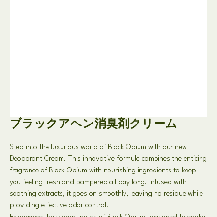
ブラックアヘン消臭剤クリーム
Step into the luxurious world of Black Opium with our new
Deodorant Cream
.
This innovative formula combines the enticing
fragrance of Black Opium with nourishing ingredients to keep
you feeling fresh and pampered all day long
.
Infused with
soothing extracts
,
it goes on smoothly
,
leaving no residue while
providing effective odor control
.