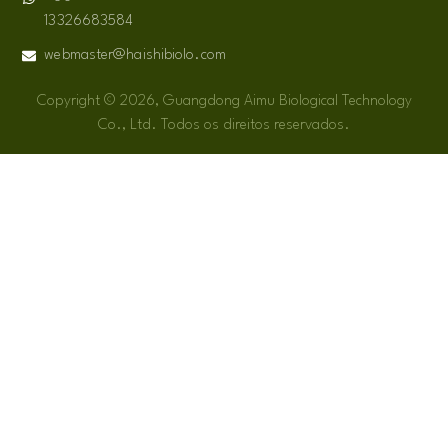
13326683584
webmaster@haishibiolo.com
Copyright © 2026, Guangdong Aimu Biological Technology
Co., Ltd. Todos os direitos reservados.