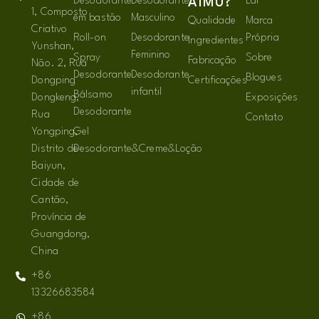
Desodorante
Desodorante
Lar
AIMU?
1, Composto
em bastão
Masculino
Qualidade
Marca
Criativo
Roll-on
Desodorante
Própria
Ingredientes
Yunshan,
Feminino
Spray
Sobre
Fabricação
Não. 2, Rua
Desodorante
Desodorante
Blogues
Dongping
Certificações
infantil
Bálsamo
Dongkeng,
Exposições
Desodorante
Rua
Contato
Yongping,
Gel
Distrito de
Desodorante&Creme&Loção
Baiyun,
Cidade de
Cantão,
Província de
Guangdong,
China
+86
13326683584
+86