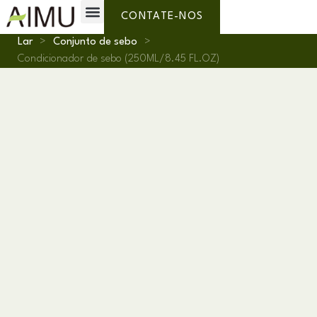
Marca Própria
Por que AIMU?
Sobre nós
CONTATE-NOS
Lar
>
Conjunto de sebo
>
Condicionador de sebo (250ML/8.45 FL.OZ)