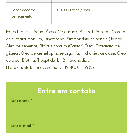
Capacidade de
100000 Peças / Mês
fornecimento
Ingredientes：Água, Álcool Cetearílico, Bull Fat, Glicerol, Cloreto
de cEteartrimonium, Dimeticona, Simmondsia chinensis (Jojoba)
Óleo de semente, Ricinus comum (Castor) Óleo, Estearato de
gliceral, Óleo de kernel spinose argania, Hidroxietilcelulose, Óleo
de óleo, Biotina, Tipeptide-1, 1,2-Hexanodiol,
Hidroxiacetofenona, Aroma, CI 19140, CI 15985
Entre em contato
Seu nome
*
Seu e-mail
*