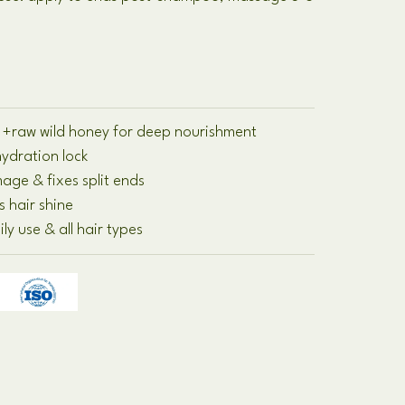
 +
raw wild honey for deep nourishment
hydration lock
ge & fixes split ends
s hair shine
ily use & all hair types