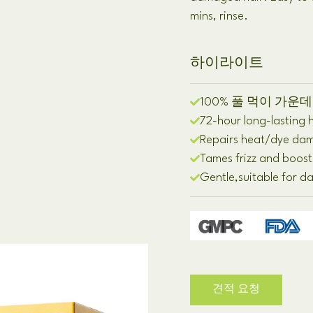
mins
,
rinse
.
하이라이트
100% 풀 먹이 가운데
72-
hour long-lasting 
Repairs heat/dye dama
Tames frizz and boost
Gentle
,
suitable for da
견적 요청