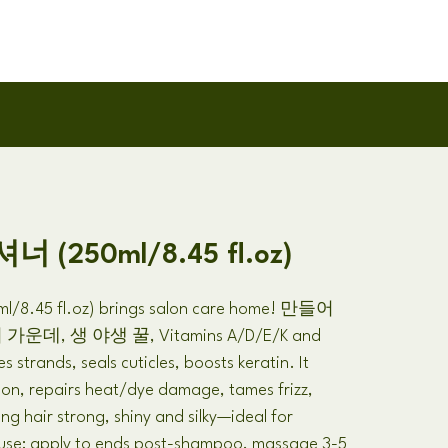
(250ml/8.45 fl.oz)
8.45 fl.oz)
brings salon care home
! 만들어
 가운데, 생 야생 꿀,
Vitamins A/D/E/K and
es strands
,
seals cuticles
,
boosts keratin
.
It
ion
,
repairs heat/dye damage
,
tames frizz
,
ing hair strong
,
shiny and silky—ideal for
use
:
apply to ends post-shampoo
,
massage
3-5