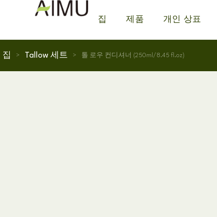
집
제품
개인 상표
집
Tallow 세트
>
>
톨 로우 컨디셔너 (250ml/8.45 fl.oz)