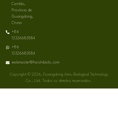
Cantão,
Província de
Guangdong,
China
+86
13326683584
+86
13326683584
webmaster@haishibiolo.com
Copyright © 2026, Guangdong Aimu Biological Technology
Co., Ltd. Todos os direitos reservados.