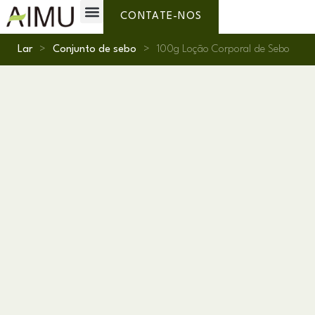
Marca Própria
Por que AIMU?
Sobre nós
CONTATE-NOS
Lar
>
Conjunto de sebo
>
100g Loção Corporal de Sebo