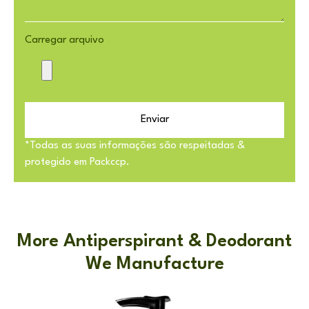
Carregar arquivo
Enviar
*Todas as suas informações são respeitadas &
protegido em Packccp.
More Antiperspirant & Deodorant
We Manufacture