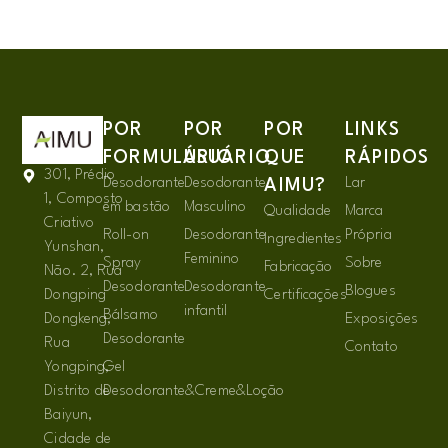
POR
POR
POR
LINKS
FORMULÁRIO
USUÁRIO
QUE
RÁPIDOS
301, Prédio
Desodorante
Desodorante
Lar
AIMU?
1, Composto
em bastão
Masculino
Qualidade
Marca
Criativo
Roll-on
Desodorante
Própria
Ingredientes
Yunshan,
Feminino
Spray
Sobre
Fabricação
Não. 2, Rua
Desodorante
Desodorante
Blogues
Dongping
Certificações
infantil
Bálsamo
Dongkeng,
Exposições
Desodorante
Rua
Contato
Yongping,
Gel
Distrito de
Desodorante&Creme&Loção
Baiyun,
Cidade de