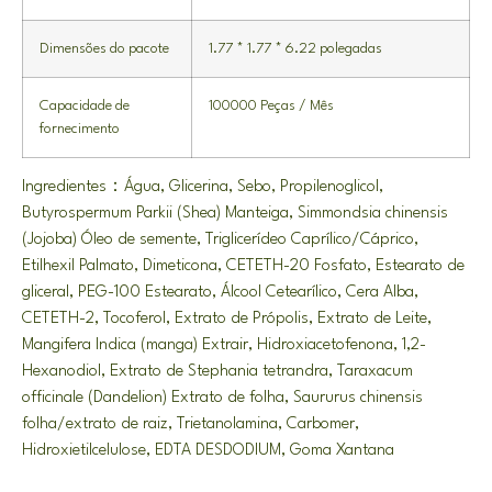
Dimensões do pacote
1.77 * 1.77 * 6.22 polegadas
Capacidade de
100000 Peças / Mês
fornecimento
Ingredientes：Água, Glicerina, Sebo, Propilenoglicol,
Butyrospermum Parkii (Shea) Manteiga, Simmondsia chinensis
(Jojoba) Óleo de semente, Triglicerídeo Caprílico/Cáprico,
Etilhexil Palmato, Dimeticona, CETETH-20 Fosfato, Estearato de
gliceral, PEG-100 Estearato, Álcool Cetearílico, Cera Alba,
CETETH-2, Tocoferol, Extrato de Própolis, Extrato de Leite,
Mangifera Indica (manga) Extrair, Hidroxiacetofenona, 1,2-
Hexanodiol, Extrato de Stephania tetrandra, Taraxacum
officinale (Dandelion) Extrato de folha, Saururus chinensis
folha/extrato de raiz, Trietanolamina, Carbomer,
Hidroxietilcelulose, EDTA DESDODIUM, Goma Xantana