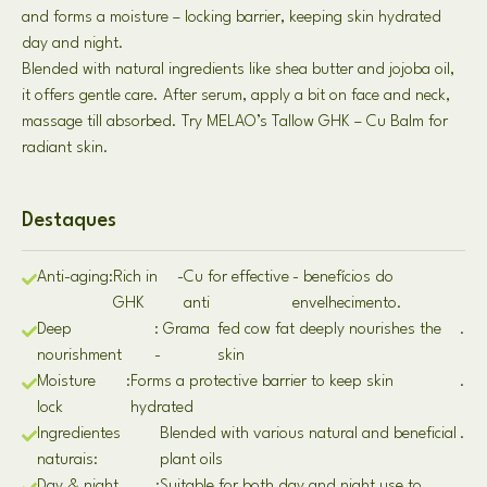
and forms a moisture
–
locking barrier
,
keeping skin hydrated
day and night
.
Blended with natural ingredients like shea butter and jojoba oil
,
it offers gentle care
.
After serum
,
apply a bit on face and neck
,
massage till absorbed
.
Try MELAO’s Tallow GHK
–
Cu Balm for
radiant skin
.
Destaques
Anti
-
aging
:
Rich in
-
Cu for effective
- benefícios do
GHK
anti
envelhecimento.
Deep
: Grama
fed cow fat deeply nourishes the
.
nourishment
-
skin
Moisture
:
Forms a protective barrier to keep skin
.
lock
hydrated
Ingredientes
Blended with various natural and beneficial
.
naturais:
plant oils
Day & night
:
Suitable for both day and night use to
.