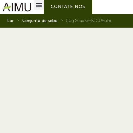
Marca Própria
Por que AIMU?
Sobre nós
CONTATE-NOS
Lar
>
Conjunto de sebo
>
50g Sebo GHK-CUBalm