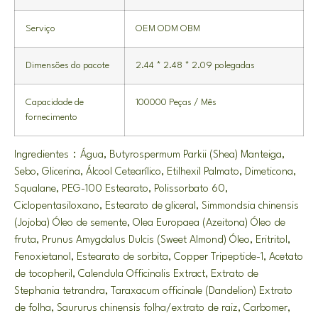
Serviço
OEM ODM OBM
Dimensões do pacote
2.44 * 2.48 * 2.09 polegadas
Capacidade de
100000 Peças / Mês
fornecimento
Ingredientes：Água, Butyrospermum Parkii (Shea) Manteiga,
Sebo, Glicerina, Álcool Cetearílico, Etilhexil Palmato, Dimeticona,
Squalane, PEG-100 Estearato, Polissorbato 60,
Ciclopentasiloxano, Estearato de gliceral, Simmondsia chinensis
(Jojoba) Óleo de semente, Olea Europaea (Azeitona) Óleo de
fruta,
Prunus Amygdalus Dulcis
(
Sweet Almond
) Óleo, Eritritol,
Fenoxietanol, Estearato de sorbita,
Copper Tripeptide-1
, Acetato
de tocopheril,
Calendula Officinalis Extract
, Extrato de
Stephania tetrandra, Taraxacum officinale (Dandelion) Extrato
de folha, Saururus chinensis folha/extrato de raiz, Carbomer,