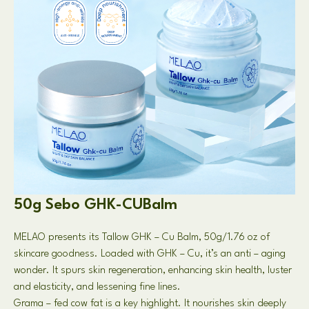
50g Sebo GHK-CUBalm
MELAO presents its Tallow GHK
–
Cu Balm
, 50
g/1.76 oz of
skincare goodness
.
Loaded with GHK
–
Cu
,
it’s an anti
–
aging
wonder
.
It spurs skin regeneration
,
enhancing skin health
,
luster
and elasticity
,
and lessening fine lines
.
Grama –
fed cow fat is a key highlight
.
It nourishes skin deeply