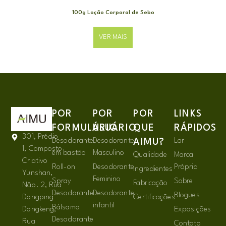
100g Loção Corporal de Sebo
VER MAIS
POR
POR
POR
LINKS
FORMULÁRIO
USUÁRIO
QUE
RÁPIDOS
301, Prédio
Desodorante
Desodorante
Lar
AIMU?
1, Composto
em bastão
Masculino
Qualidade
Marca
Criativo
Roll-on
Desodorante
Própria
Ingredientes
Yunshan,
Feminino
Spray
Sobre
Fabricação
Não. 2, Rua
Desodorante
Desodorante
Blogues
Dongping
Certificações
infantil
Bálsamo
Dongkeng,
Exposições
Desodorante
Rua
Contato