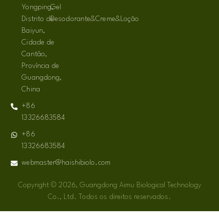
Yongping,
Gel
Distrito de
Desodorante&Creme&Loção
Baiyun,
Cidade de
Cantão,
Província de
Guangdong,
China
+86
13326683584
+86
13326683584
webmaster@haishibiolo.com
Copyright © 2026, Guangdong Aimu Biological Technology
Co., Ltd. Todos os direitos reservados.