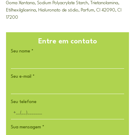
Goma Xantana,
Sodium Polyacrylate Starch
, Trietanolamina,
Etilhexilglicerina, Hialuronato de sódio, Parfum, CI 42090, CI
17200
Entre em contato
Seu nome
*
Seu e-mail
*
Seu telefone
Sua mensagem
*