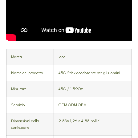
Marca
Idea
Nome del prodotto
45G Stick deodorante per gli uomini
Misurare
45G / 1.59Oz
Servizio
OEM ODM OBM
Dimensioni della
2.83× 1,26 × 4.88 pollici
confezione