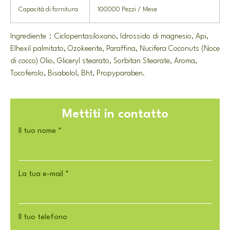
Capacità di fornitura
100000 Pezzi / Mese
Ingrediente：Ciclopentasiloxano, Idrossido di magnesio, Api,
Elhexil palmitato, Ozokeerite, Paraffina, Nucifera Coconuts (Noce
di cocco) Olio, Gliceryl stearato, Sorbitan Stearate, Aroma,
Tocoferolo, Bisabolol, Bht, Propyparaben.
Mettiti in contatto
Il tuo nome
*
La tua e-mail
*
Il tuo telefono