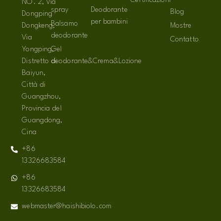
Certificazioni
NO. 2, Via
spray
Deodorante
Blog
Dongping
per bambini
Balsamo
Dongkeng,
Mostre
deodorante
Via
Contatto
Yongping,
Gel
Distretto di
deodorante&Crema&Lozione
Baiyun,
Città di
Guangzhou,
Provincia del
Guangdong,
Cina
+86
13326683584
+86
13326683584
webmaster@haishibiolo.com