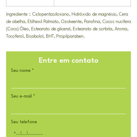
Ingrediente：Ciclopentasiloxano, Hidróxido de magnésio, Cera
de abelha, Etilhexil Palmato, Ozokeerite, Parafina, Cocos nucifera
(Coco) Óleo, Estearato de gliceral, Estearato de sorbita, Aroma,
Tocoferol, Bisabolol, BHT, Propilparaben.
Entre em contato
Seu nome
*
Seu e-mail
*
Seu telefone