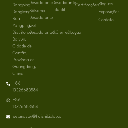
Desodorante
Desodorante
Blogues
Dongping
Certificações
infantil
Bálsamo
Dongkeng,
Exposições
Desodorante
Rua
Contato
Yongping,
Gel
Distrito de
Desodorante&Creme&Loção
Baiyun,
Cidade de
Cantão,
Província de
Guangdong,
China
+86
13326683584
+86
13326683584
webmaster@haishibiolo.com