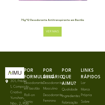
75g*12 Desodorante Antitranspirante em Bastão
VER MAIS
POR
POR
POR
LINKS
FORMULÁRIO
USUÁRIO
QUE
RÁPIDOS
301, Prédio
Desodorante
Desodorante
Lar
AIMU?
1, Composto
em bastão
Masculino
Qualidade
Marca
Criativo
Roll-on
Desodorante
Própria
Ingredientes
Yunshan,
Feminino
Spray
Sobre
Fabricação
Não. 2, Rua