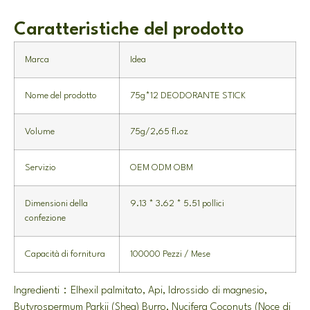
Caratteristiche del prodotto
Marca
Idea
Nome del prodotto
75g*12 DEODORANTE STICK
Volume
75g/2,65 fl.oz
Servizio
OEM ODM OBM
Dimensioni della
9.13 * 3.62 * 5.51 pollici
confezione
Capacità di fornitura
100000 Pezzi / Mese
Ingredienti：Elhexil palmitato, Api, Idrossido di magnesio,
Butyrospermum Parkii (Shea) Burro, Nucifera Coconuts (Noce di