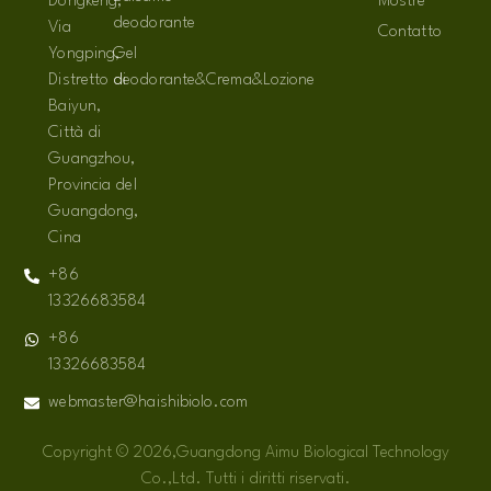
Dongkeng,
Mostre
deodorante
Via
Contatto
Yongping,
Gel
Distretto di
deodorante&Crema&Lozione
Baiyun,
Città di
Guangzhou,
Provincia del
Guangdong,
Cina
+86
13326683584
+86
13326683584
webmaster@haishibiolo.com
Copyright © 2026,Guangdong Aimu Biological Technology
Co.,Ltd. Tutti i diritti riservati.