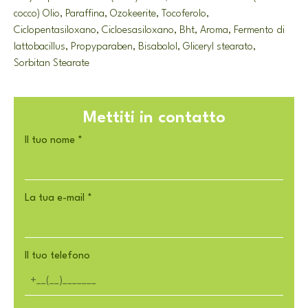
cocco) Olio, Paraffina, Ozokeerite, Tocoferolo,
Ciclopentasiloxano, Cicloesasiloxano, Bht, Aroma, Fermento di
lattobacillus, Propyparaben, Bisabolol, Gliceryl stearato,
Sorbitan Stearate
Mettiti in contatto
Il tuo nome
*
La tua e-mail
*
Il tuo telefono