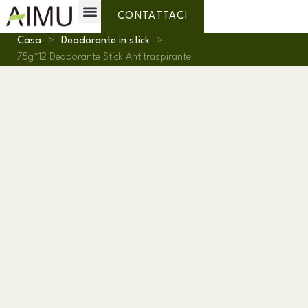
Etichetta privata
Perchè AIMU?
Chi siamo
CONTATTACI
Casa
>
Deodorante in stick
>
75g*12 Deodorante Stick Antitraspirante