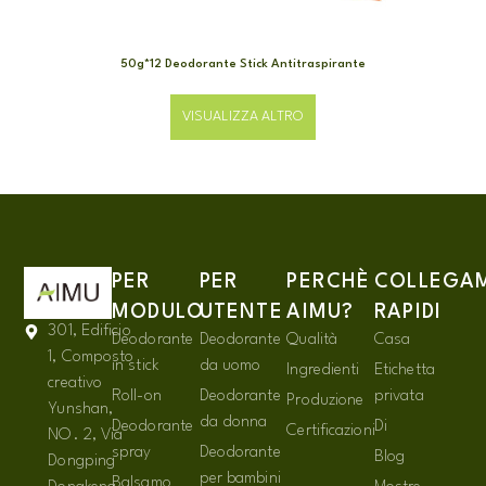
50g*12 Deodorante Stick Antitraspirante
VISUALIZZA ALTRO
PER
PER
PERCHÈ
COLLEGA
MODULO
UTENTE
AIMU?
RAPIDI
301, Edificio
Deodorante
Deodorante
Qualità
Casa
1, Composto
in stick
da uomo
Ingredienti
Etichetta
creativo
Roll-on
Deodorante
privata
Produzione
Yunshan,
da donna
Deodorante
Di
Certificazioni
NO. 2, Via
spray
Deodorante
Blog
Dongping
per bambini
Balsamo