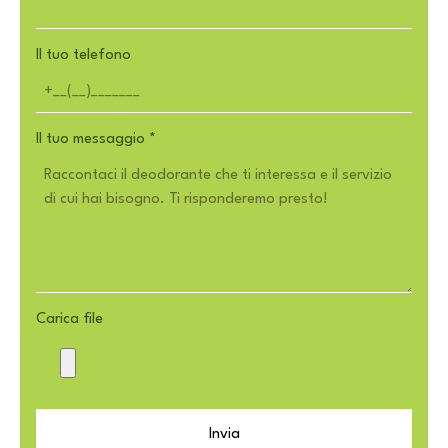
Il tuo telefono
Il tuo messaggio
*
Carica file
Invia