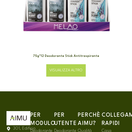
75g*12 Deodorante Stick Antitraspirante
VISUALIZZA ALTRO
PER
PER
PERCHÈ
COLLEGA
MODULO
UTENTE
AIMU?
RAPIDI
301, Edificio
Deodorante
Deodorante
Qualità
Casa