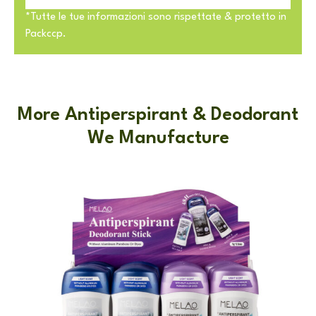
*Tutte le tue informazioni sono rispettate & protetto in
Packccp.
More Antiperspirant & Deodorant
We Manufacture