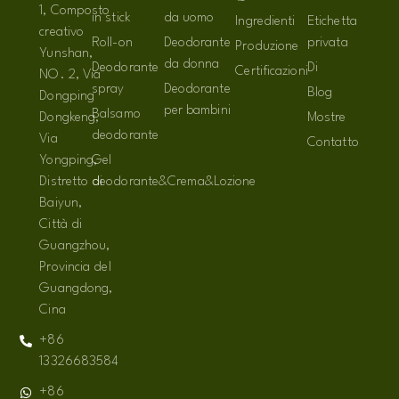
1, Composto
in stick
da uomo
Ingredienti
Etichetta
creativo
Roll-on
Deodorante
privata
Produzione
Yunshan,
da donna
Deodorante
Di
Certificazioni
NO. 2, Via
spray
Deodorante
Blog
Dongping
per bambini
Balsamo
Dongkeng,
Mostre
deodorante
Via
Contatto
Yongping,
Gel
Distretto di
deodorante&Crema&Lozione
Baiyun,
Città di
Guangzhou,
Provincia del
Guangdong,
Cina
+86
13326683584
+86