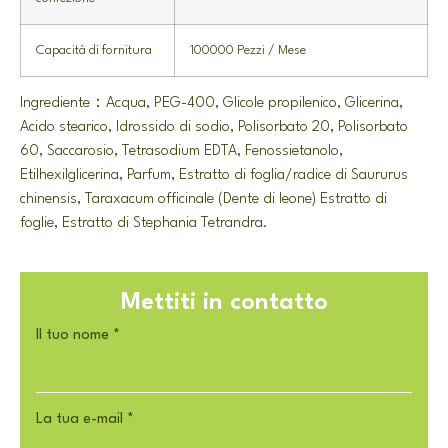
Capacità di fornitura
100000 Pezzi / Mese
Ingrediente：Acqua, PEG-400, Glicole propilenico, Glicerina,
Acido stearico, Idrossido di sodio, Polisorbato 20, Polisorbato
60, Saccarosio, Tetrasodium EDTA, Fenossietanolo,
Etilhexilglicerina, Parfum, Estratto di foglia/radice di Saururus
chinensis, Taraxacum officinale (Dente di leone) Estratto di
foglie, Estratto di Stephania Tetrandra.
Mettiti in contatto
Il tuo nome
*
La tua e-mail
*