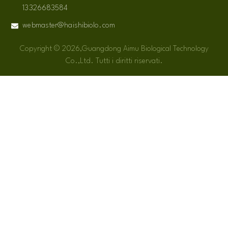
13326683584
webmaster@haishibiolo.com
Copyright © 2026,Guangdong Aimu Biological Technology
Co.,Ltd. Tutti i diritti riservati.