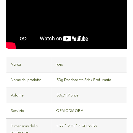
Marca
Idea
Nome del prodotto
50g Deodorante Stick Profumato
Volume
50g/1,7 once.
Servizio
OEM ODM OBM
Dimensioni della
1.97 * 2.01 * 3.90 pollici
confezione