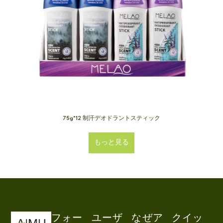
75g*12 制汗デオドラントスティック
もっと見る
フォー
ユーザ
なぜア
クイッ