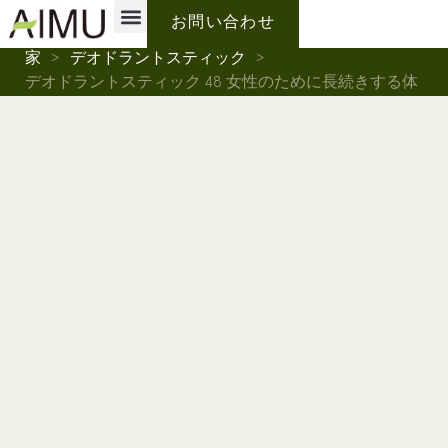
プライベートブランド
なぜアイムなのか？
私たちについて
お問い合わせ
家
>
デオドラントスティック
>
デオドラントスティック 48 女性のために長続きする体