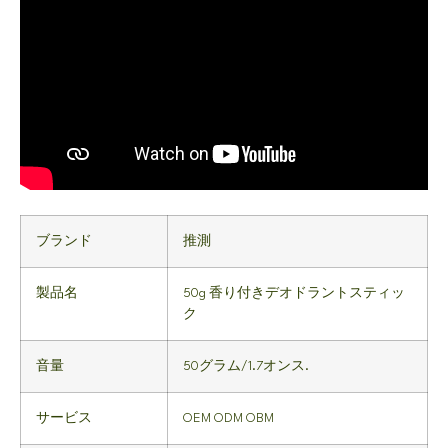
ブランド
推測
製品名
50g 香り付きデオドラントスティッ
ク
音量
50グラム/1.7オンス.
サービス
OEM ODM OBM