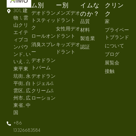
ム別
ー別
イムな
クリン
301, 建
デオドラン
メンズデオ
のか？
ク
物 1, 雲
トスティッ
ドラント
品質
家
山クリ
ク
女性用デオ
材料
プライベー
エイテ
ロールオン
ドラント
トブランド
製造業
ィブコ
消臭スプレ
キッズデオ
について
ンパウ
認証
ー
ドラント
ンド, い
ブログ
デオドラン
いえ. 2,
展覧会
トバーム
東平東
接触
坑街, 永
デオドラン
平街, 白
トジェル&
雲区, 広
クリーム&
州市, 広
ローション
東省, 中
国
+86
13326683584