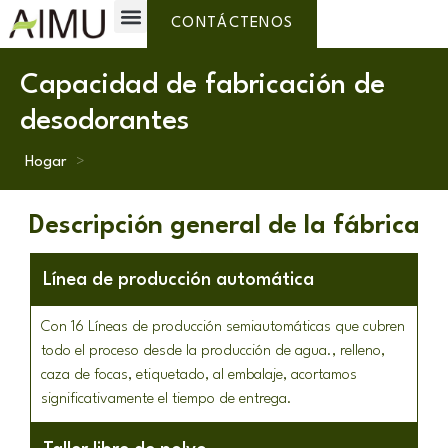
Etiqueta privada
¿Por qué AIMU?
Sobre nosotros
CONTÁCTENOS
Capacidad de fabricación de
desodorantes
Hogar
>
Descripción general de la fábrica
Línea de producción automática
Con 16 Líneas de producción semiautomáticas que cubren
todo el proceso desde la producción de agua., relleno,
caza de focas, etiquetado, al embalaje, acortamos
significativamente el tiempo de entrega.