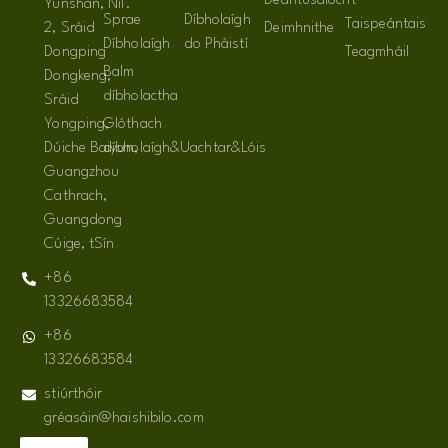
Déantúsaíocht
Yunshan, Níl.
Sprae
Díbholaígh
Taispeántais
2, Sráid
Deimhnithe
Díbholaígh
do Pháistí
Dongping
Teagmháil
Balm
Dongkeng,
díbholactha
Sráid
Yongping,
Glóthach
Dúiche Baiyun,
díbholaígh&Uachtar&Lóis
Guangzhou
Cathrach,
Guangdong
Cúige, tSín
+86
13326683584
+86
13326683584
stiúrthóir
gréasáin@haishibilo.com