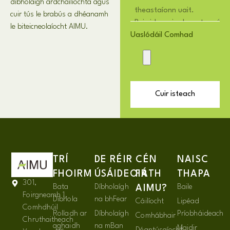
díbholaígh ardcháilíochta agus
cuir tús le brabús a dhéanamh
le biteicneolaíocht AIMU.
Uaslódáil Comhad
Cuir isteach
TRÍ
DE RÉIR
CÉN
NAISC
FHOIRM
ÚSÁIDEOIR
FÁTH
THAPA
301,
Bata
Díbholaígh
Baile
AIMU?
Foirgneamh 1,
Díbhola
na bhFear
Cáilíocht
Lipéad
Comhdhúil
Rolladh ar
Díbholaígh
Príobháideach
Comhábhair
Chruthaitheach
aghaidh
na mBan
Maidir