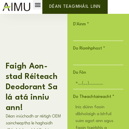
Lipéad Príobháideach
Cén fáth AIMU?
DÉAN TEAGMHÁIL LINN
D'Ainm
*
Do Ríomhphost
*
Faigh Aon-
Do Fón
stad Réiteach
Deodorant Sa
lá atá inniu
Do Theachtaireacht
*
ann!
Déan iniúchadh ar réitigh OEM
saincheaptha le haghaidh