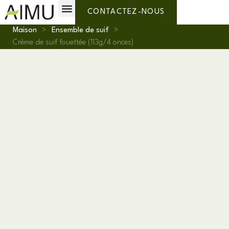
Marque privée
Pourquoi l'AIMU ?
À propos de nous
CONTACTEZ-NOUS
Maison
>
Ensemble de suif
>
Crème de suif fouettée (113g/4 onces)