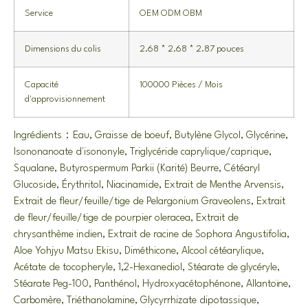
Service
OEM ODM OBM
Dimensions du colis
2.68 * 2.68 * 2.87 pouces
Capacité
100000 Pièces / Mois
d'approvisionnement
Ingrédients：Eau, Graisse de boeuf, Butylène Glycol, Glycérine,
Isononanoate d'isononyle, Triglycéride caprylique/caprique,
Squalane, Butyrospermum Parkii (Karité) Beurre, Cétéaryl
Glucoside, Érythritol, Niacinamide, Extrait de Menthe Arvensis,
Extrait de fleur/feuille/tige de Pelargonium Graveolens, Extrait
de fleur/feuille/tige de pourpier oleracea, Extrait de
chrysanthème indien, Extrait de racine de Sophora Angustifolia,
Aloe Yohjyu Matsu Ekisu, Diméthicone, Alcool cétéarylique,
Acétate de tocopheryle, 1,2-Hexanediol, Stéarate de glycéryle,
Stéarate Peg-100, Panthénol, Hydroxyacétophénone, Allantoïne,
Carbomère, Triéthanolamine, Glycyrrhizate dipotassique,