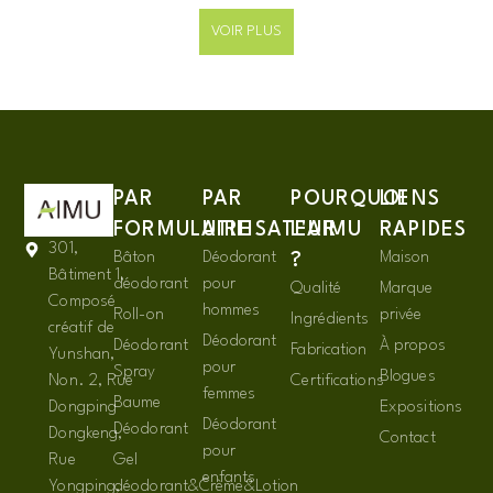
VOIR PLUS
PAR
PAR
POURQUOI
LIENS
FORMULAIRE
UTILISATEUR
L'AIMU
RAPIDES
301,
Bâton
Déodorant
Maison
?
Bâtiment 1,
déodorant
pour
Qualité
Marque
Composé
hommes
Roll-on
privée
Ingrédients
créatif de
Déodorant
Déodorant
À propos
Fabrication
Yunshan,
pour
Spray
Blogues
Non. 2, Rue
Certifications
femmes
Baume
Dongping
Expositions
Déodorant
Déodorant
Dongkeng,
Contact
pour
Rue
Gel
enfants
Yongping,
déodorant&Crème&Lotion