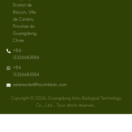
District de
Baiyun, Ville
de Canton,
Province du
Guangdong,
Chine
+86
13326683584
+86
13326683584
webmaster@haishibiolo.com
Copyright © 2026, Guangdong Aimu Biological Technology
Co., Ltd.. Tous droits réservés.