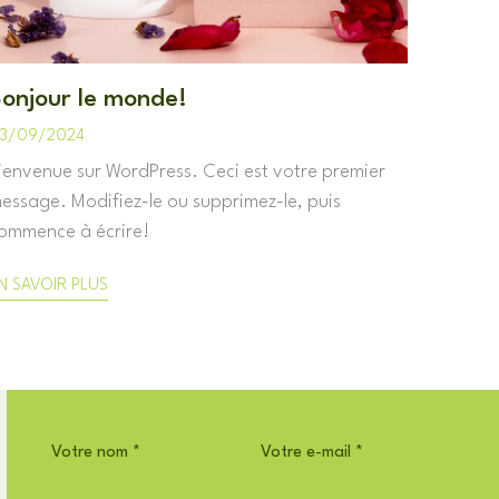
onjour le monde!
3/09/2024
ienvenue sur WordPress. Ceci est votre premier
essage. Modifiez-le ou supprimez-le, puis
ommence à écrire!
N SAVOIR PLUS
Votre nom
*
Votre e-mail
*