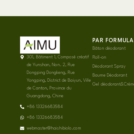
PAR FORMULA
Bâton déodorant
301, Bâtiment 1, Composé créatif
Roll-on
de Yunshan, Non. 2, Rue
Déodorant Spray
Dongping Dongkeng, Rue
Baume Déodorant
Yongping, District de Baiyun, Ville
Gel déodorant&Crèm
de Canton, Province du
Guangdong, Chine
+86 13326683584
+86 13326683584
webmaster@haishibiolo.com