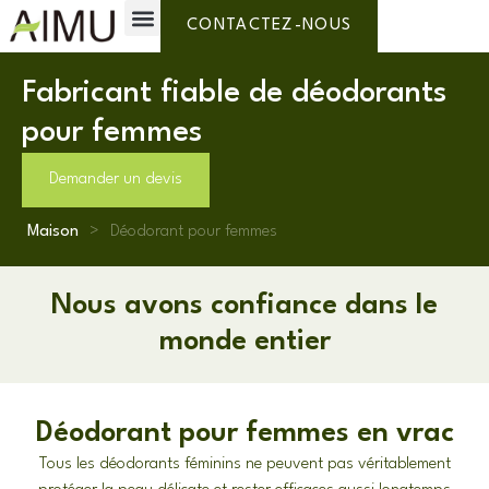
Marque privée
Pourquoi l'AIMU ?
À propos de nous
CONTACTEZ-NOUS
Fabricant fiable de déodorants
pour femmes
Demander un devis
Maison
>
Déodorant pour femmes
Nous avons confiance dans le
monde entier
Déodorant pour femmes en vrac
Tous les déodorants féminins ne peuvent pas véritablement