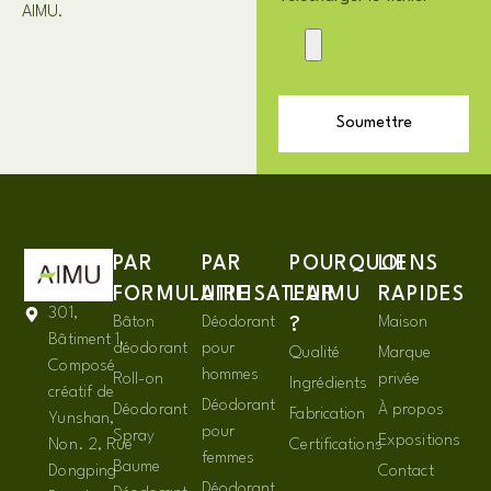
AIMU.
Soumettre
PAR
PAR
POURQUOI
LIENS
FORMULAIRE
UTILISATEUR
L'AIMU
RAPIDES
301,
Bâton
Déodorant
Maison
?
Bâtiment 1,
déodorant
pour
Qualité
Marque
Composé
hommes
Roll-on
privée
Ingrédients
créatif de
Déodorant
Déodorant
À propos
Fabrication
Yunshan,
pour
Spray
Expositions
Non. 2, Rue
Certifications
femmes
Baume
Dongping
Contact
Déodorant