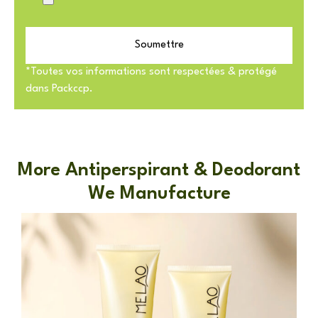
Soumettre
*Toutes vos informations sont respectées & protégé
dans Packccp.
More Antiperspirant & Deodorant
We Manufacture