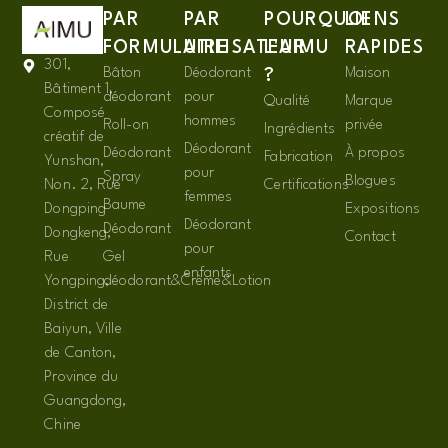
PAR
PAR
POURQUOI
LIENS
FORMULAIRE
UTILISATEUR
L'AIMU
RAPIDES
301,
Bâton
Déodorant
Maison
?
Bâtiment 1,
déodorant
pour
Qualité
Marque
Composé
hommes
Roll-on
privée
Ingrédients
créatif de
Déodorant
Déodorant
À propos
Fabrication
Yunshan,
pour
Spray
Blogues
Non. 2, Rue
Certifications
femmes
Baume
Dongping
Expositions
Déodorant
Déodorant
Dongkeng,
Contact
pour
Rue
Gel
enfants
Yongping,
déodorant&Crème&Lotion
District de
Baiyun, Ville
de Canton,
Province du
Guangdong,
Chine