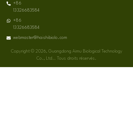
+86
13326683584
+86
13326683584
webmaster@haishibiolo.com
Copyright © 2026, Guangdong Aimu Biological Technology
Co., Ltd.. Tous droits réservés.