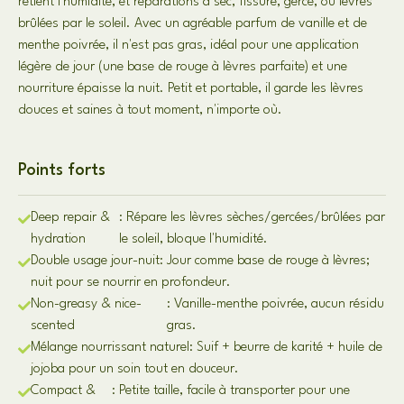
retient l'humidité, et réparations à sec, fissuré, gercé, ou lèvres
brûlées par le soleil. Avec un agréable parfum de vanille et de
menthe poivrée, il n'est pas gras, idéal pour une application
légère de jour (une base de rouge à lèvres parfaite) et une
nourriture épaisse la nuit. Petit et portable, il garde les lèvres
douces et saines à tout moment, n'importe où.
Points forts
Deep repair &
: Répare les lèvres sèches/gercées/brûlées par
hydration
le soleil, bloque l'humidité.
Double usage jour-nuit: Jour comme base de rouge à lèvres;
nuit pour se nourrir en profondeur.
Non-greasy & nice-
: Vanille-menthe poivrée, aucun résidu
scented
gras.
Mélange nourrissant naturel: Suif + beurre de karité + huile de
jojoba pour un soin tout en douceur.
Compact &
: Petite taille, facile à transporter pour une