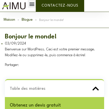
Marque privée
Pourquoi l'AIMU ?
À propos de nous
CONTACTEZ-NOUS
Maison
>
Blogue
>
Bonjour le monde!
Bonjour le monde!
03/09/2024
Bienvenue sur WordPress. Ceci est votre premier message.
Modifiez-le ou supprimez-le, puis commence à écrire!
Partager:
Table des matières
Obtenez un devis gratuit