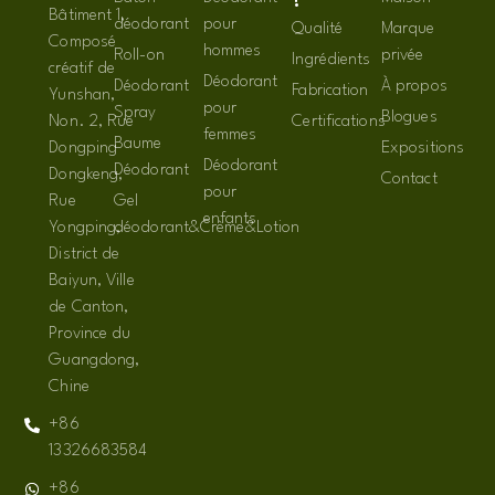
?
Bâtiment 1,
déodorant
pour
Qualité
Marque
Composé
hommes
Roll-on
privée
Ingrédients
créatif de
Déodorant
Déodorant
À propos
Fabrication
Yunshan,
pour
Spray
Blogues
Non. 2, Rue
Certifications
femmes
Baume
Dongping
Expositions
Déodorant
Déodorant
Dongkeng,
Contact
pour
Rue
Gel
enfants
Yongping,
déodorant&Crème&Lotion
District de
Baiyun, Ville
de Canton,
Province du
Guangdong,
Chine
+86
13326683584
+86