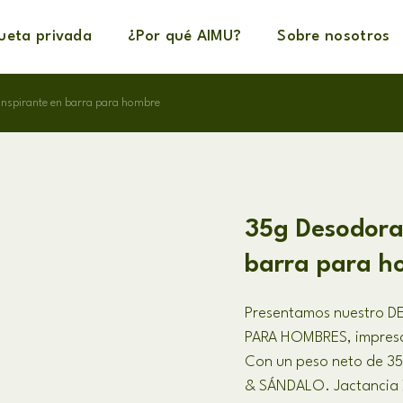
queta privada
¿Por qué AIMU?
Sobre nosotros
anspirante en barra para hombre
35g Desodora
barra para h
Presentamos nuestro 
PARA HOMBRES, impresc
Con un peso neto de 35
& SÁNDALO. Jactancia 72