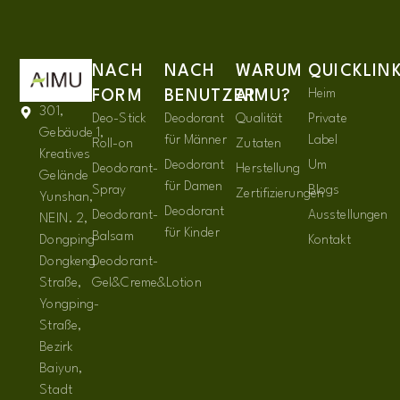
NACH
NACH
WARUM
QUICKLIN
Heim
FORM
BENUTZER
AIMU?
301,
Deo-Stick
Deodorant
Qualität
Private
Gebäude 1,
für Männer
Label
Roll-on
Zutaten
Kreatives
Deodorant
Um
Deodorant-
Herstellung
Gelände
für Damen
Spray
Blogs
Zertifizierungen
Yunshan,
Deodorant
Deodorant-
Ausstellungen
NEIN. 2,
für Kinder
Balsam
Dongping
Kontakt
Dongkeng
Deodorant-
Straße,
Gel&Creme&Lotion
Yongping-
Straße,
Bezirk
Baiyun,
Stadt