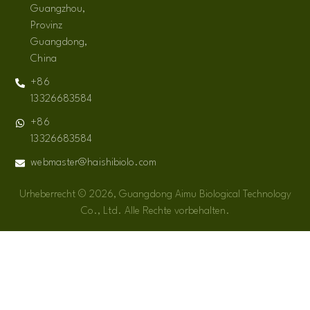
Guangzhou,
Provinz
Guangdong,
China
+86
13326683584
+86
13326683584
webmaster@haishibiolo.com
Urheberrecht © 2026, Guangdong Aimu Biological Technology
Co., Ltd. Alle Rechte vorbehalten.