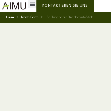
Private Label
Warum AIMU?
KONTAKTIEREN SIE UNS
Heim
>
Nach Form
>
15g Tragbarer Deodorant-Stick