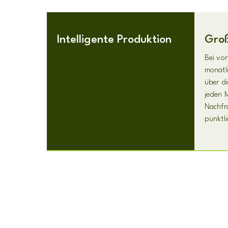
Intelligente Produktion
Groß
Bei vor
monatli
über d
jeden M
Nachfra
pünktli