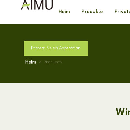
Heim
Produkte
Privat
Fordern Sie ein Angebot an
Heim
>
Nach Form
Wi