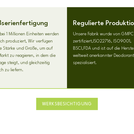
serienfertigung
Regulierte Produkti
bei 1 Millionen Einheiten werden
Unsere Fabrik wurde von GMPC
ch produziert, Wir verfügen
zertifiziert,ISO22716, ISO9001,
ie Stärke und Größe, um auf
BSCI,FDA und ist auf die Herste
arkt zu reagieren, in dem die
weltweit anerkannter Deodorants
ge steigt, und gleichzeitig
spezialisiert.
ch zu liefern.
WERKSBESICHTIGUNG