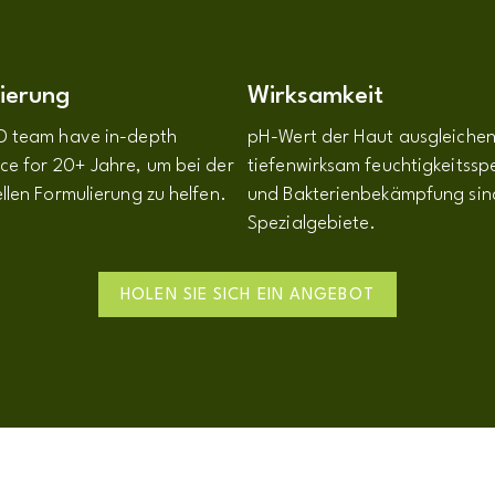
ierung
Wirksamkeit
D team have in-depth
pH-Wert der Haut ausgleichen
ce for
20+ Jahre, um bei der
tiefenwirksam feuchtigkeitss
llen Formulierung zu helfen.
und Bakterienbekämpfung sin
Spezialgebiete.
HOLEN SIE SICH EIN ANGEBOT