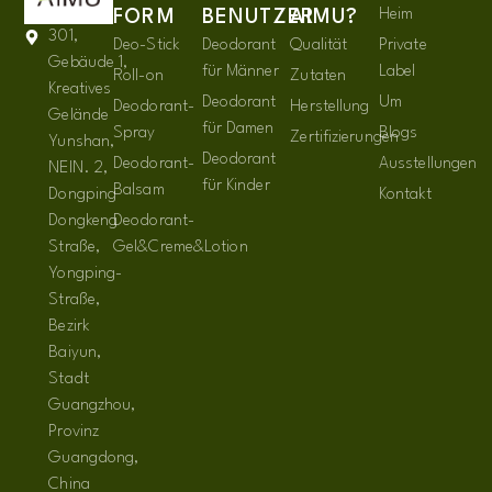
Heim
FORM
BENUTZER
AIMU?
301,
Deo-Stick
Deodorant
Qualität
Private
Gebäude 1,
für Männer
Label
Roll-on
Zutaten
Kreatives
Deodorant
Um
Deodorant-
Herstellung
Gelände
für Damen
Spray
Blogs
Zertifizierungen
Yunshan,
Deodorant
Deodorant-
Ausstellungen
NEIN. 2,
für Kinder
Balsam
Dongping
Kontakt
Dongkeng
Deodorant-
Straße,
Gel&Creme&Lotion
Yongping-
Straße,
Bezirk
Baiyun,
Stadt
Guangzhou,
Provinz
Guangdong,
China