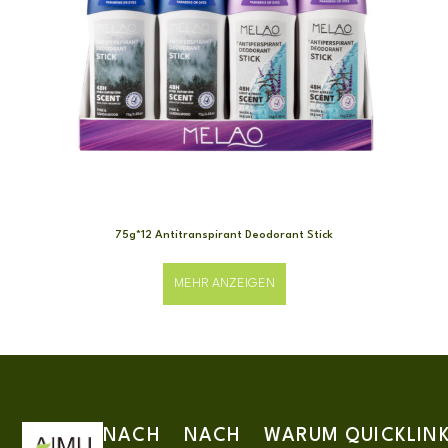
75g*12 Antitranspirant Deodorant Stick
MEHR ANZEIGEN
NACH
NACH
WARUM
QUICKLIN