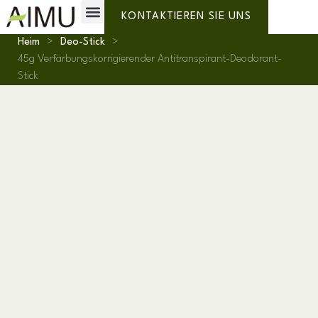
Private Label
Warum AIMU?
KONTAKTIEREN SIE UNS
Heim
>
Deo-Stick
>
45g Verfärbungskorrigierender Antitranspirant-Deodorant-
Stick