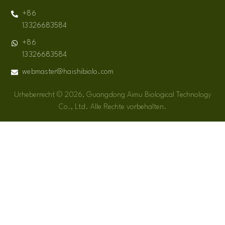
+86
13326683584
+86
13326683584
webmaster@haishibiolo.com
Urheberrecht © 2026, Guangdong Aimu Biological Technology
Co., Ltd. Alle Rechte vorbehalten.