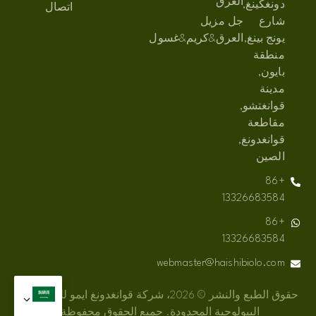
العرق
دونغكينغ,
اتصال
شارع
جل مزيل
يونج بينغ,
العرق&كريم&غسول
منطقة
بايون,
مدينة
قوانغتشو,
مقاطعة
قوانغدونغ,
الصين
+86
13326683584
+86
13326683584
webmaster@haishibiolo.com
حقوق الطبع والنشر © 2026، شركة قوانغدونغ ايمو للتكنولوجيا
البيولوجية المحدودة. جميع الحقوق محفوظة.