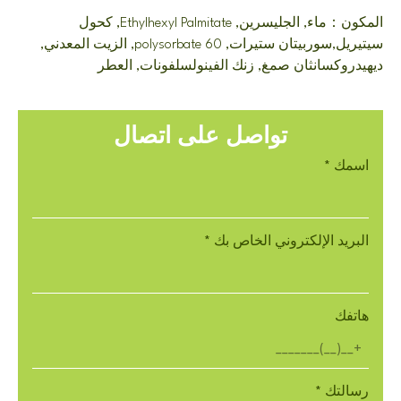
المكون：ماء, الجليسرين, Ethylhexyl Palmitate, كحول
سيتيريل,سوربيتان ستيرات, polysorbate 60, الزيت المعدني,
ديهيدروكسانثان صمغ, زنك الفينولسلفونات, العطر
تواصل على اتصال
اسمك
*
البريد الإلكتروني الخاص بك
*
هاتفك
رسالتك
*