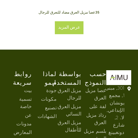
35عصا مزيل العرق مضاد للتعرق للرجال
عرض المزيد
حسب
بواسطة
لماذا
روابط
النموذج
المستخدم
ايمو
سريعة
301, مبنى
عصا مزيل
مزيل العرق
جودة
بيت
1, مجمع
العرق
للرجال
مكونات
تسمية
يونشان
لفة على
مزيل العرق
خاصة
تصنيع
الإبداعي,
النسائي
رذاذ مزيل
عن
الشهادات
لا. 2,
العرق
مزيل العرق
مدونات
شارع
للأطفال
بلسم مزيل
دونغبينغ
المعارض