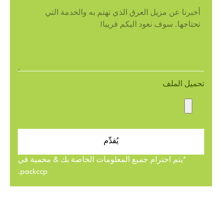
تحميل الملف
يُقدِّم
*يتم احترام جميع المعلومات الخاصة بك & محمية في
packccp.