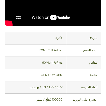
ماركة
فكرة
اسم المنتج
50ML Roll Roll on
مقاس
50ML/1.76fl.oz
خدمة
OEM ODM OBM
أبعاد الحزمة
1.77 * 1.77 * 4.53 بوصات
القدرة على التوريد
100000 قِطَع / شهر