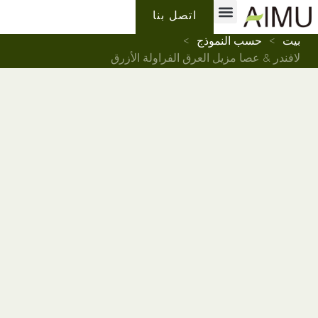
معلومات عنا
لماذا ايمو
تسمية خاصة
اتصل بنا
بيت
>
حسب النموذج
>
لافندر & عصا مزيل العرق الفراولة الأزرق