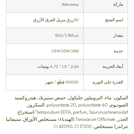
ماركة
Adoraway
اسم المنتج
50زرق مزيل العرق الأزرق
مقدار
50G/1.76fl.oz
خدمة
OEM ODM OBM
أبعاد الحزمة
2.64 * 1.5 * 4.72 بوصات
القدرة على التوريد
100000 قِطَع / شهر
المكون: ماء, البروبيلين جليكول, حمض ستيريك, هيدروكسيد
الصوديوم, polysorbate 20, polysorbate 60, السكروز,
Tetrasodium EDTA, parfum, Saururuschinensislaf/استخراج
الجذر, Taraxacum Officinale (الهندباء) مستخلص الأوراق, ستيفانيا
تتراندرا مستخلص, CI 42090, CI 17200