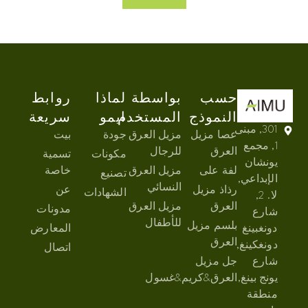
حسب
بواسطة
لماذا
روابط
النموذج
المستخدم
ايمو
سريعة
301, مبنى
عصا مزيل
مزيل العرق
جودة
بيت
1, مجمع
العرق
للرجال
مكونات
تسمية
يونشان
لفة على
مزيل العرق
خاصة
تصنيع
الإبداعي,
النسائي
رذاذ مزيل
عن
الشهادات
لا. 2,
العرق
مزيل العرق
مدونات
شارع
للأطفال
بلسم مزيل
دونغبينغ
المعارض
العرق
دونغكينغ,
اتصال
شارع
جل مزيل
يونج بينغ,
العرق&كريم&غسول
منطقة