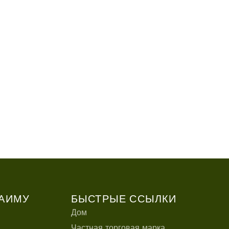
вет, мир!
смотреть больше ⟶
АИМУ
БЫСТРЫЕ ССЫЛКИ
Дом
Частная торговая марка