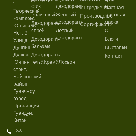
1,
стик
дезодорант
Ингредиенты
Частная
Творческий
Роликовый
Женский
торговая
Производство
комплекс
дезодорант
марка
Дезодорант-
Сертификаты
Юньшань,
спрей
Детский
О
Нет. 2,
дезодорант
Дезодорант-
Блоги
Улица
бальзам
Дунпин
Выставки
Дункэн,
Дезодорант-
Контакт
Юнпин-
гель&Крем&Лосьон
стрит,
Байюньский
район,
Гуанчжоу
город,
Провинция
Гуандун,
Китай
+86