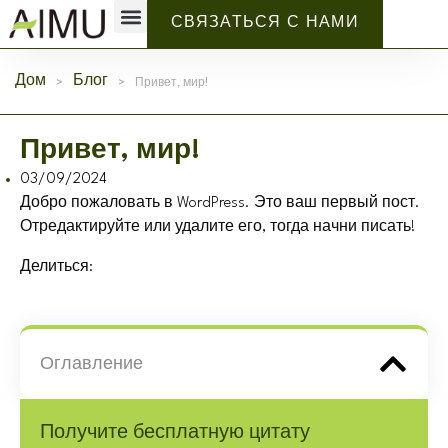
Частная торговая марка
Почему АИМУ
СВЯЗАТЬСЯ С НАМИ
Дом
>
Блог
>
Привет, мир!
Привет, мир!
03/09/2024
Добро пожаловать в WordPress. Это ваш первый пост.
Отредактируйте или удалите его, тогда начни писать!
Делиться:
Оглавление
Получите бесплатную цитату