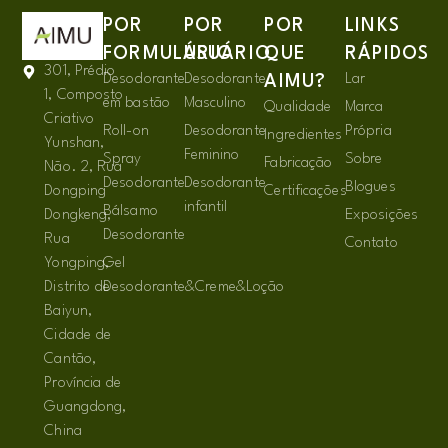
POR
POR
POR
LINKS
FORMULÁRIO
USUÁRIO
QUE
RÁPIDOS
301, Prédio
Desodorante
Desodorante
Lar
AIMU?
1, Composto
em bastão
Masculino
Qualidade
Marca
Criativo
Roll-on
Desodorante
Própria
Ingredientes
Yunshan,
Feminino
Spray
Sobre
Fabricação
Não. 2, Rua
Desodorante
Desodorante
Blogues
Dongping
Certificações
infantil
Bálsamo
Dongkeng,
Exposições
Desodorante
Rua
Contato
Yongping,
Gel
Distrito de
Desodorante&Creme&Loção
Baiyun,
Cidade de
Cantão,
Província de
Guangdong,
China