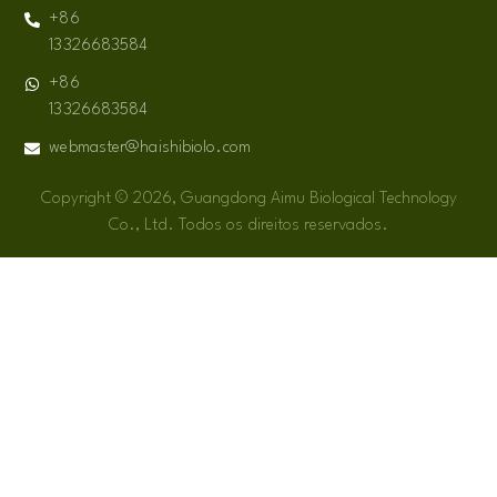
+86
13326683584
+86
13326683584
webmaster@haishibiolo.com
Copyright © 2026, Guangdong Aimu Biological Technology
Co., Ltd. Todos os direitos reservados.