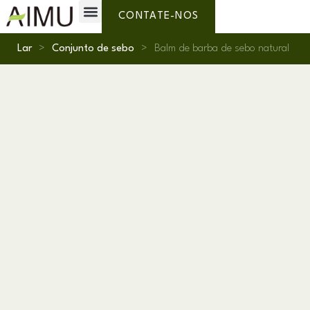
Marca Própria
Por que AIMU?
Sobre nós
CONTATE-NOS
Lar
>
Conjunto de sebo
>
Balm de barba de sebo natural