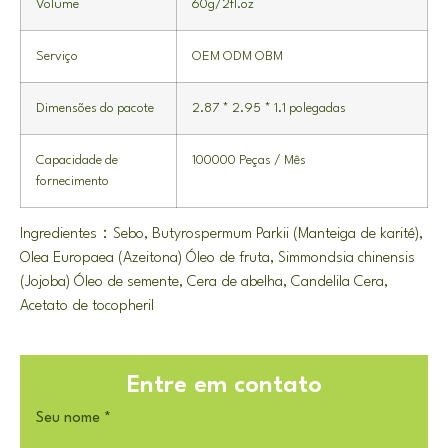
Volume
60g/2fl.oz
Serviço
OEM ODM OBM
Dimensões do pacote
2.87 * 2.95 * 1.1 polegadas
Capacidade de
100000 Peças / Mês
fornecimento
Ingredientes：Sebo, Butyrospermum Parkii (Manteiga de karité),
Olea Europaea (Azeitona) Óleo de fruta, Simmondsia chinensis
(Jojoba) Óleo de semente, Cera de abelha, Candelila Cera,
Acetato de tocopheril
Entre em contato
Seu nome
*