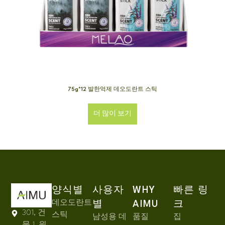
75g*12 발한억제 데오도란트 스틱
더 많이 보기
양식별
사용자
WHY
빠른 링
데오도란트
별
AIMU
크
301, 건
스틱
남성용 데
품질
집