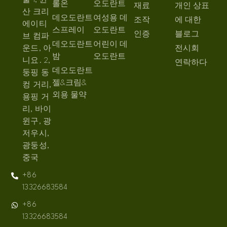
물 1, 윈
롤온
오도란트
재료
개인 상표
산 크리
데오도란트
여성용 데
조작
에 대한
에이티
스프레이
오도란트
인증
블로그
브 컴파
데오도란트
어린이 데
운드, 아
전시회
밤
오도란트
니요. 2,
연락하다
데오도란트
둥핑 동
젤&크림&
컹 거리,
외용 물약
용핑 거
리, 바이
윈구, 광
저우시,
광둥성,
중국
+86
13326683584
+86
13326683584