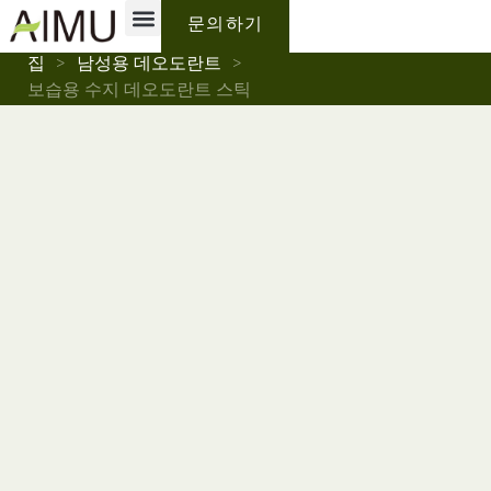
개인 상표
Why AIMU
회사 소개
문의하기
집
>
남성용 데오도란트
>
보습용 수지 데오도란트 스틱