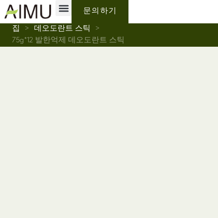
개인 상표
Why AIMU
회사 소개
문의하기
집
>
데오도란트 스틱
>
75g*12 발한억제 데오도란트 스틱