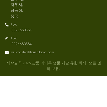
저우시,
광둥성,
중국
+86
13326683584
+86
13326683584
webmaster@haishibiolo.com
저작권 © 2026,광동 아이무 생물 기술 유한 회사. 모든 권
리 보유.