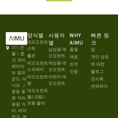
양식별
사용자
WHY
빠른 링
데오도란트
별
AIMU
크
301, 건
스틱
남성용 데
품질
집
물 1, 윈
롤온
오도란트
재료
개인 상표
산 크리
데오도란트
여성용 데
조작
에 대한
에이티
스프레이
오도란트
인증
블로그
브 컴파
데오도란트
어린이 데
운드, 아
전시회
밤
오도란트
니요. 2,
연락하다
데오도란트
둥핑 동
젤&크림&
컹 거리,
외용 물약
용핑 거
리, 바이
윈구, 광