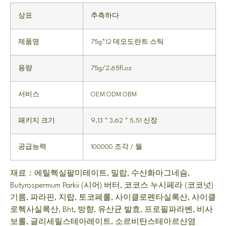
상표
추측하다
제품명
75g*12 데오도란트 스틱
용량
75g/2.65fl.oz
서비스
OEM ODM OBM
패키지 크기
9.13 * 3.62 * 5.51 신장
공급능력
100000 조각 / 월
재료：에틸헥실팔미테이트, 밀랍, 수산화마그네슘,
Butyrospermum Parkii (시어) 버터, 코코스 누시페라 (코코넛)
기름, 파라핀, 지랍, 토코페롤, 사이클로펜타실록산, 사이클
로헥사실록산, Bht, 방향, 유산균 발효, 프로필파라벤, 비사
보롤, 글리세릴스테아레이트, 소르비탄스테아르산염