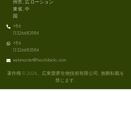
州市, 広
ローション
東省, 中
国
+86
13326683584
+86
13326683584
webmaster@haishibiolo.com
著作権 © 2026、広東愛夢生物技術有限公司. 無断転載を
禁じます.