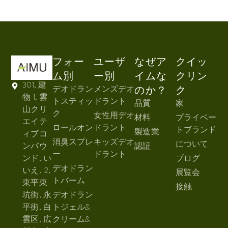
フォー
ユーザ
なぜア
クイッ
ム別
ー別
イムな
クリン
301, 建
デオドラン
メンズデオ
のか？
ク
物 1, 雲
トスティッ
ドラント
品質
家
山クリ
ク
女性用デオ
材料
プライベー
エイテ
ロールオン
ドラント
トブランド
製造業
ィブコ
消臭スプレ
キッズデオ
について
ンパウ
認証
ー
ドラント
ンド, い
ブログ
デオドラン
いえ. 2,
展覧会
トバーム
東平東
接触
坑街, 永
デオドラン
平街, 白
トジェル&
雲区, 広
クリーム&