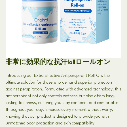
非常に効果的な抗汗lollロールオン
Introducing our Extra Effective Antiperspirant Roll-On
,
the
ultimate solution for those who demand superior protection
against perspiration
.
Formulated with advanced technology
,
this
antiperspirant not only controls wetness but also offers long-
lasting freshness
,
ensuring you stay confident and comfortable
throughout your day
.
Embrace every moment without worry
,
knowing that our product is designed to provide you with
unmatched odor protection and skin compatibility
.