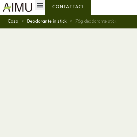
Etichetta privata
Perchè AIMU?
Chi siamo
CONTATTACI
Casa
>
Deodorante in stick
>
76g deodorante stick