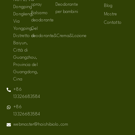
spray
Deodorante
Blog
Dongping
per bambini
Balsamo
Dongkeng,
Mostre
deodorante
Via
Contatto
Yongping,
Gel
Distretto di
deodorante&Crema&Lozione
Baiyun,
Città di
Guangzhou,
Provincia del
Guangdong,
Cina
+86
13326683584
+86
13326683584
webmaster@haishibiolo.com