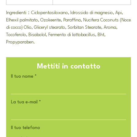
Ingredienti：Ciclopentasiloxano, Idrossido di magnesio, Api,
Elhexil palmitato, Ozokeerite, Paraffina, Nucifera Coconuts (Noce
di cocco) Olio, Gliceryl stearato, Sorbitan Stearate, Aroma,
Tocoferolo, Bisabolol, Fermento di lattobacillus, Bht,
Propyparaben.
Mettiti in contatto
Il tuo nome
*
La tua e-mail
*
Il tuo telefono