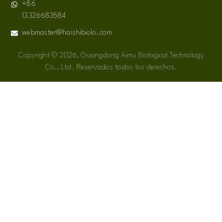
+86
13326683584
webmaster@haishibiolo.com
Copyright © 2026, Guangdong Aimu Biological Technology
Co., Ltd. Reservados todos los derechos.