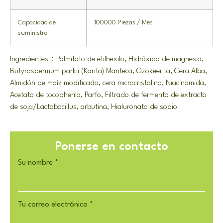
Capacidad de
100000 Piezas / Mes
suministro
Ingredientes：Palmitato de etilhexilo, Hidróxido de magnesio,
Butyrospermum parkii (Karita) Manteca, Ozokeerita, Cera Alba,
Almidón de maíz modificado, cera microcristalina, Niacinamida,
Acetato de tocopherilo, Parfo, Filtrado de fermento de extracto
de soja/Lactobacillus, arbutina, Hialuronato de sodio
Ponerse en contacto
Su nombre
*
Tu correo electrónico
*