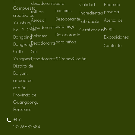
1,
desodorante
para
Calidad
Etiqueta
Compuesto
hombres
roll-on
privada
Ingredientes
creativo de
Desodorante
Aerosol
Acerca de
Fabricación
Yunshan,
para mujer
desodorante
Blogs
No. 2, Calle
Certificaciones
Desodorante
Bálsamo
Dongping
Exposiciones
para niños
Desodorante
Dongkeng,
Contacto
Calle
Gel
Yongping,
Desodorante&Crema&Loción
Distrito de
Baiyun,
ciudad de
cantón,
Provincia de
Guangdong,
Porcelana
+86
13326683584