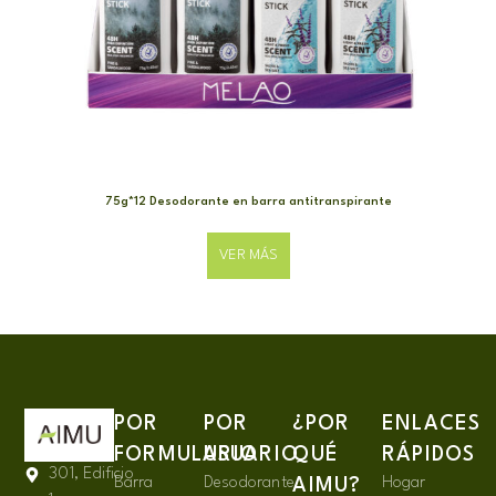
75g*12 Desodorante en barra antitranspirante
VER MÁS
POR
POR
¿POR
ENLACES
FORMULARIO
USUARIO
QUÉ
RÁPIDOS
301, Edificio
Barra
Desodorante
Hogar
AIMU?