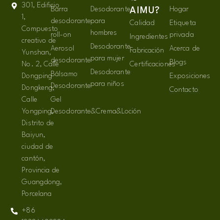
301, Edificio
Barra
Desodorante
Hogar
AIMU?
1,
desodorante
para
Calidad
Etiqueta
Compuesto
hombres
roll-on
privada
Ingredientes
creativo de
Desodorante
Aerosol
Acerca de
Fabricación
Yunshan,
para mujer
desodorante
Blogs
No. 2, Calle
Certificaciones
Desodorante
Bálsamo
Dongping
Exposiciones
para niños
Desodorante
Dongkeng,
Contacto
Calle
Gel
Yongping,
Desodorante&Crema&Loción
Distrito de
Baiyun,
ciudad de
cantón,
Provincia de
Guangdong,
Porcelana
+86