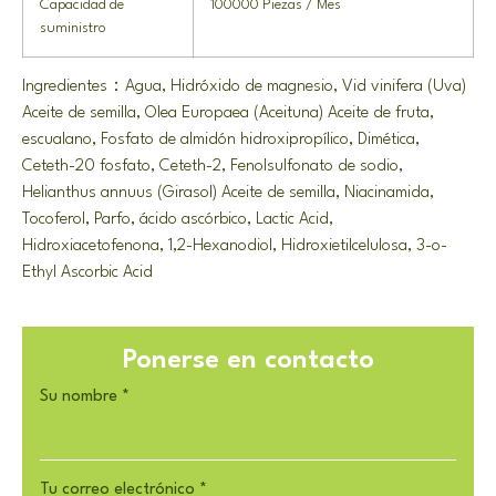
Capacidad de
100000 Piezas / Mes
suministro
Ingredientes：Agua, Hidróxido de magnesio, Vid vinifera (Uva)
Aceite de semilla, Olea Europaea (Aceituna) Aceite de fruta,
escualano, Fosfato de almidón hidroxipropílico, Dimética,
Ceteth-20 fosfato, Ceteth-2, Fenolsulfonato de sodio,
Helianthus annuus (Girasol) Aceite de semilla, Niacinamida,
Tocoferol, Parfo, ácido ascórbico,
Lactic Acid
,
Hidroxiacetofenona, 1,2-Hexanodiol, Hidroxietilcelulosa, 3-
o-
Ethyl Ascorbic Acid
Ponerse en contacto
Su nombre
*
Tu correo electrónico
*