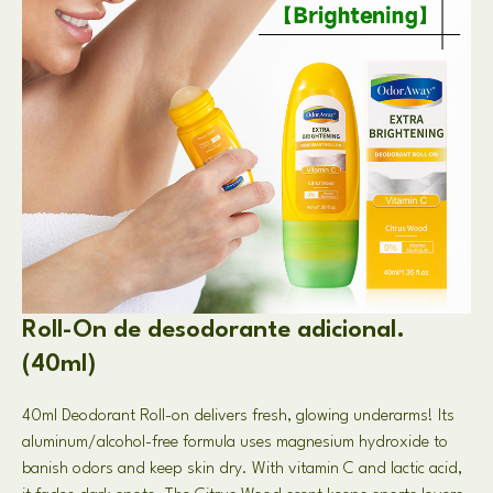
Roll-On de desodorante adicional.
(40ml)
40
ml Deodorant Roll-on delivers fresh
,
glowing underarms
!
Its
aluminum/alcohol-free formula uses magnesium hydroxide to
banish odors and keep skin dry
.
With vitamin C and lactic acid
,