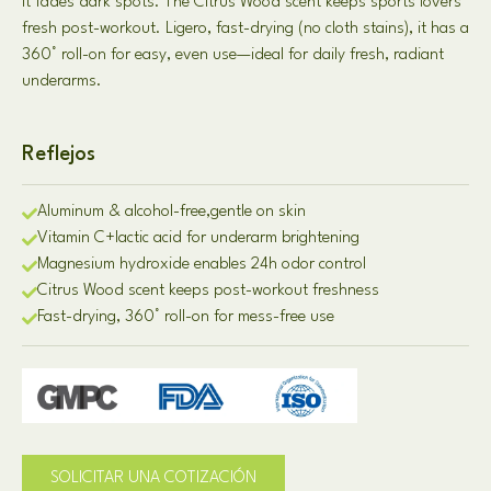
it fades dark spots
.
The Citrus Wood scent keeps sports lovers
fresh post-workout
. Ligero,
fast-drying
(
no cloth stains
),
it has a
360° roll-on for easy
,
even use—ideal for daily fresh
,
radiant
underarms
.
Reflejos
Aluminum & alcohol-free
,
gentle on skin
Vitamin C
+
lactic acid for underarm brightening
Magnesium hydroxide enables 24h odor control
Citrus Wood scent keeps post-workout freshness
Fast-drying
, 360
° roll-on for mess-free use
SOLICITAR UNA COTIZACIÓN