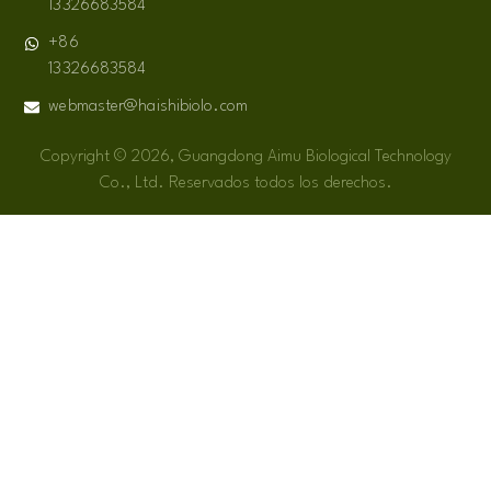
13326683584
+86
13326683584
webmaster@haishibiolo.com
Copyright © 2026, Guangdong Aimu Biological Technology
Co., Ltd. Reservados todos los derechos.