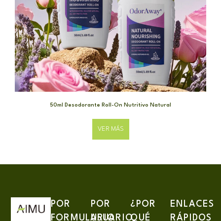
50ml Desodorante Roll-On Nutritivo Natural
VER MÁS
POR
POR
¿POR
ENLACES
FORMULARIO
USUARIO
QUÉ
RÁPIDOS