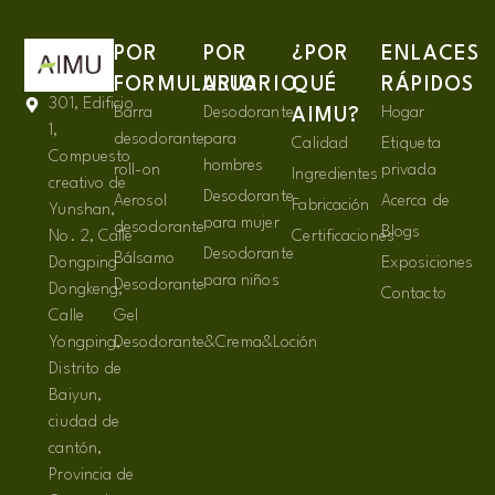
POR
POR
¿POR
ENLACES
FORMULARIO
USUARIO
QUÉ
RÁPIDOS
301, Edificio
Barra
Desodorante
Hogar
AIMU?
1,
desodorante
para
Calidad
Etiqueta
Compuesto
hombres
roll-on
privada
Ingredientes
creativo de
Desodorante
Aerosol
Acerca de
Fabricación
Yunshan,
para mujer
desodorante
Blogs
No. 2, Calle
Certificaciones
Desodorante
Bálsamo
Dongping
Exposiciones
para niños
Desodorante
Dongkeng,
Contacto
Calle
Gel
Yongping,
Desodorante&Crema&Loción
Distrito de
Baiyun,
ciudad de
cantón,
Provincia de