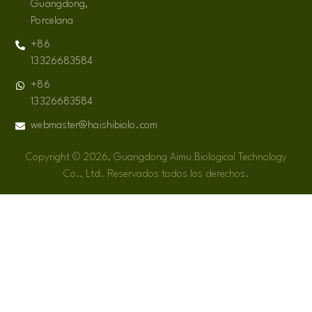
Guangdong,
Porcelana
+86
13326683584
+86
13326683584
webmaster@haishibiolo.com
Copyright © 2026, Guangdong Aimu Biological Technology
Co., Ltd. Reservados todos los derechos.