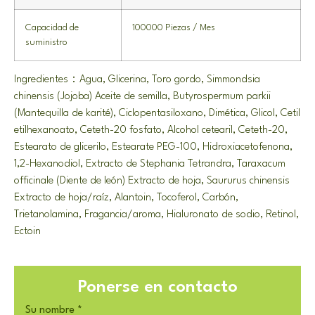
Capacidad de
100000 Piezas / Mes
suministro
Ingredientes：Agua, Glicerina, Toro gordo, Simmondsia
chinensis (Jojoba) Aceite de semilla, Butyrospermum parkii
(Mantequilla de karité), Ciclopentasiloxano, Dimética, Glicol, Cetil
etilhexanoato, Ceteth-20 fosfato, Alcohol cetearil, Ceteth-20,
Estearato de glicerilo, Estearate PEG-100, Hidroxiacetofenona,
1,2-Hexanodiol, Extracto de Stephania Tetrandra, Taraxacum
officinale (Diente de león) Extracto de hoja, Saururus chinensis
Extracto de hoja/raíz, Alantoin, Tocoferol, Carbón,
Trietanolamina, Fragancia/aroma, Hialuronato de sodio, Retinol,
Ectoin
Ponerse en contacto
Su nombre
*