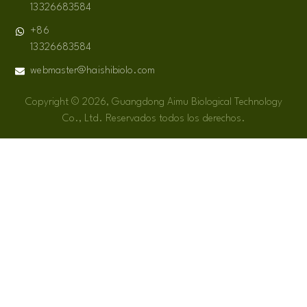
13326683584
+86
13326683584
webmaster@haishibiolo.com
Copyright © 2026, Guangdong Aimu Biological Technology
Co., Ltd. Reservados todos los derechos.