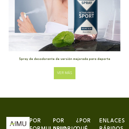
Spray de desodorante de versión mejorada para deporte
VER MÁS
POR
POR
¿POR
ENLACES
FORMULARIO
USUARIO
QUÉ
RÁPIDOS