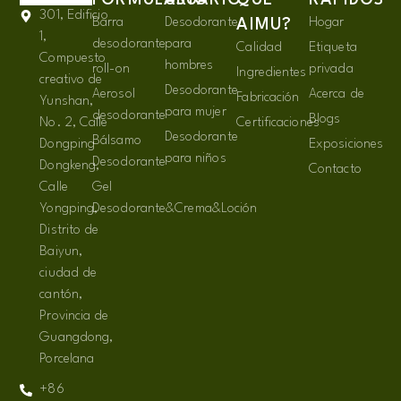
301, Edificio
Barra
Desodorante
Hogar
AIMU?
1,
desodorante
para
Calidad
Etiqueta
Compuesto
hombres
roll-on
privada
Ingredientes
creativo de
Desodorante
Aerosol
Acerca de
Fabricación
Yunshan,
para mujer
desodorante
Blogs
No. 2, Calle
Certificaciones
Desodorante
Bálsamo
Dongping
Exposiciones
para niños
Desodorante
Dongkeng,
Contacto
Calle
Gel
Yongping,
Desodorante&Crema&Loción
Distrito de
Baiyun,
ciudad de
cantón,
Provincia de
Guangdong,
Porcelana
+86