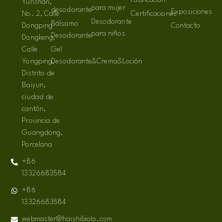
Fabricación
Yunshan,
para mujer
desodorante
Exposiciones
No. 2, Calle
Certificaciones
Desodorante
Bálsamo
Dongping
Contacto
para niños
Desodorante
Dongkeng,
Calle
Gel
Yongping,
Desodorante&Crema&Loción
Distrito de
Baiyun,
ciudad de
cantón,
Provincia de
Guangdong,
Porcelana
+86
13326683584
+86
13326683584
webmaster@haishibiolo.com