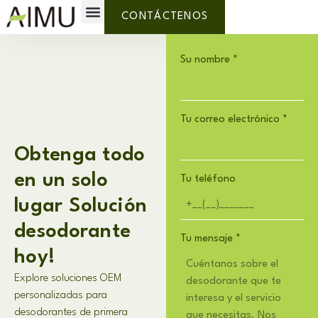
Etiqueta privada
¿Por qué AIMU?
Sobre nosotros
CONTÁCTENOS
Su nombre
*
Tu correo electrónico
*
Obtenga todo
en un solo
Tu teléfono
lugar Solución
desodorante
Tu mensaje
*
hoy!
Explore soluciones OEM
personalizadas para
desodorantes de primera